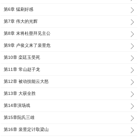
第6章 猛刷好感
第7章 伟大的光辉
第8章 末将杜壆拜见主公
第9章 卢俊义来了裴昱危
第10章 栾廷玉受死
第11章 常山赵子龙
第12章 被动技能云大怒
第13章 大获全胜
第14章演场戏
第15章阮氏三雄
第16章 裴昱定计取梁山