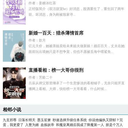
作者：姜糖冰红茶
正经版简介（双洁甜宠he）好消息，殷酒重生了，重生回了两年
前。坏消息，身为刚被殷家寻...
新婚一百天：猎杀薄情首席
作者：歆月
亿元天价，她被亲姐卖给未来姐夫做新娘！婚后百天，丈夫在她
面前玩出墙她只是不想争宠，但也不愿被丢海中喂鲨鱼...
直播看相：榜一大哥你很刑
作者：芳龄二十
吕辰从师父那里继承了一个生意惨淡的看相铺子，无奈只能开直
播网上看相。大师，快给榜一大哥看看，什么时候...
相邻小说
九玄邪尊
日落长明天
墨玉笙箫
秒速选择升级任务系统
你说他偏执又阴郁？完
蛋，我更爱了
入赘为婿
血炼妖帝
和魔皇离婚后我成了降魔第一人
朕是个万人