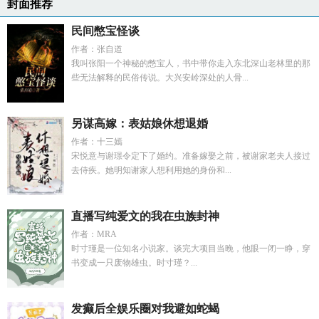
封面推荐
民间憋宝怪谈
作者：张自道
我叫张阳一个神秘的憋宝人，书中带你走入东北深山老林里的那
些无法解释的民俗传说。大兴安岭深处的人骨...
另谋高嫁：表姑娘休想退婚
作者：十三嫣
宋悦意与谢璟令定下了婚约。准备嫁娶之前，被谢家老夫人接过
去侍疾。她明知谢家人想利用她的身份和...
直播写纯爱文的我在虫族封神
作者：MRA
时寸瑾是一位知名小说家。谈完大项目当晚，他眼一闭一睁，穿
书变成一只废物雄虫。时寸瑾？...
发癫后全娱乐圈对我避如蛇蝎