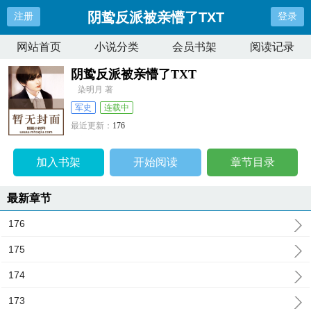
阴鸷反派被亲懵了TXT
注册
登录
网站首页
小说分类
会员书架
阅读记录
阴鸷反派被亲懵了TXT
染明月 著
军史
连载中
最近更新：
176
更新时间：
2026-05-20 12:46:42
加入书架
开始阅读
章节目录
最新章节
176
175
174
173