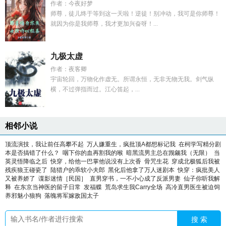
作者：今夜好梦
师尊，徒儿终于等到这一天啦！逆徒！别冲动，我可是你师尊！
就因为你是我师尊，我才更加兴奋呀！...
九极太虚
作者：夜客卿
宇宙轮回，万物化作虚无。所谓永恒，无非无物无我。剑气纵
横，不过弹指而过。江心笛起，...
相邻小说
顶流演技，我让前任高攀不起
万人嫌重生，疯批顶A都想标记我
在柯学写精分剧
本是否搞错了什么？
咽下你的血再割我的喉
暗黑流男主总在觊觎我（无限）
当
英灵悟降临之后
快穿，给他一巴掌他说没有上次香
骨咒生花
穿成北极狐后我被
残疾狼王碰瓷了
陆猎户的乖软小夫郎
黑化后他拿了万人迷剧本
快穿：疯批美人
又被养娇了
谍影迷情［民国］
直男穿书，一不小心成了反派男妻
仙子你听我解
释
在东京当神医的留子日常
发福蝶
荒岛求生我Carry全场
高冷直男医生被迫饲
养邪魅小狼狗
落魄将军嫁敌国太子
搜 索