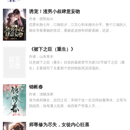
诱宠！渣男小叔肆意妄吻
作者：骄阳似火
恋爱长跑七年，订婚前夕，江言心和未婚夫分手。整个江城的人
都在等着看她的笑话，看她是选择和祁家退婚，还是...
《裙下之臣（重生）》
作者：山有青木
注意裙下之臣（重生）目前的最新章节为第162节裙下之臣（重
生）主要描写了文案那个把持朝政风流浪荡的...
锦帐春
作者：清晓深寒
身为侯府嫡女，忠烈之后，宋锦宁这一生活得如履薄冰。父母为
国战死，祖母遭人陷害，侯府家产旁落人手。...
师尊修为尽失，女徒内心狂喜