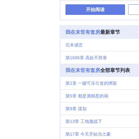
开始阅读
我在末世有套房
最新章节
完本感言
第1606章 高处不胜寒
我在末世有套房
全部章节列表
第1章 一罐可乐引发的绑架
第5章 都是酒精惹的祸
第9章 谋划
第13章 工地激战下
第17章 今天开始当土豪