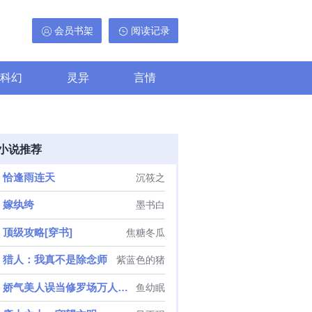
会员书架
阅读记录
科幻
灵异
言情
小说推荐
恰逢雨连天
沉筱之
嫁纨绔
墨书白
顶级攻略[穿书]
焦糖冬瓜
猎人：我真不是除念师
紫蓝色的猪
娇气美人误当修罗场万人迷[无限]
鱼幼眠