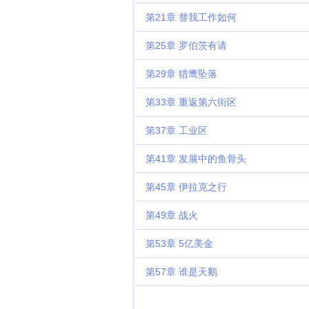
第21章 替我工作如何
第25章 罗伯茨有请
第29章 猎鹰坠落
第33章 重返第六街区
第37章 工业区
第41章 发展中的鱼骨头
第45章 伊拉克之行
第49章 战火
第53章 5亿美金
第57章 谁是天鹅