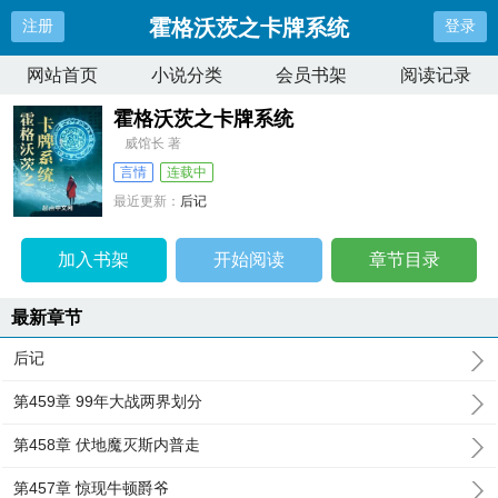
霍格沃茨之卡牌系统
注册
登录
网站首页
小说分类
会员书架
阅读记录
霍格沃茨之卡牌系统
威馆长 著
言情
连载中
最近更新：
后记
更新时间：
2024-02-10 19:46:12
加入书架
开始阅读
章节目录
最新章节
后记
第459章 99年大战两界划分
第458章 伏地魔灭斯内普走
第457章 惊现牛顿爵爷