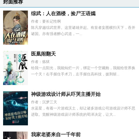
封面推荐
综武：人在酒楼，捡尸王语嫣
作者：要长记性啊
陈凡穿越综武世界。这里诸雄并起。有皇者妄图横扫天下，吞并
诸国。亦有强者醉心武道，一...
医凰闹翻天
作者：炼狱
给我一点阳光，我能灿烂一片，绑定一个空藏舱，我能给世界换
一个天！右手握住手术刀，左手握住高科技，披荆斩...
神级游戏设计师从吓哭主播开始
作者：沉梦三天
水蓝星，有着一片游戏沃土，却让诸多游戏公司游戏设计师不思
进取。觉醒神级游戏设计师系统的荀泽决定，让大...
我家老婆来自一千年前