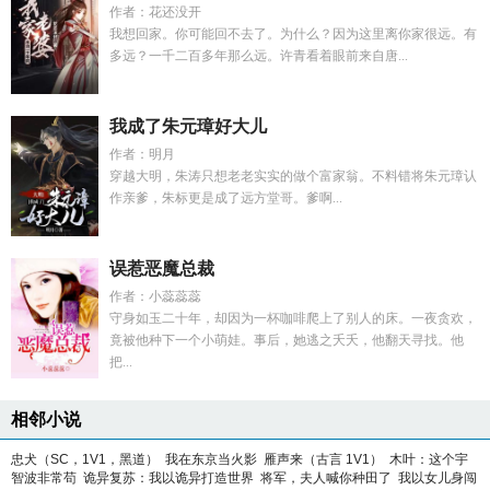
作者：花还没开
我想回家。你可能回不去了。为什么？因为这里离你家很远。有
多远？一千二百多年那么远。许青看着眼前来自唐...
我成了朱元璋好大儿
作者：明月
穿越大明，朱涛只想老老实实的做个富家翁。不料错将朱元璋认
作亲爹，朱标更是成了远方堂哥。爹啊...
误惹恶魔总裁
作者：小蕊蕊蕊
守身如玉二十年，却因为一杯咖啡爬上了别人的床。一夜贪欢，
竟被他种下一个小萌娃。事后，她逃之夭夭，他翻天寻找。他
把...
相邻小说
忠犬（SC，1V1，黑道）
我在东京当火影
雁声来（古言 1V1）
木叶：这个宇
智波非常苟
诡异复苏：我以诡异打造世界
将军，夫人喊你种田了
我以女儿身闯