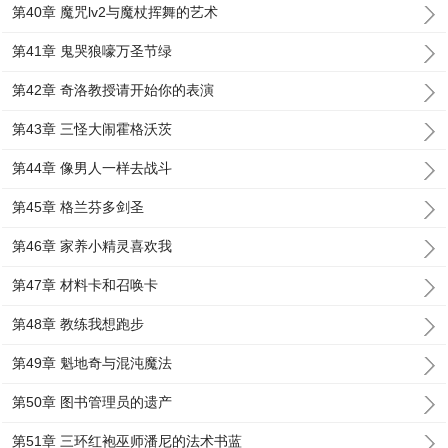
第40章 魔咒lv2与魔杖挥舞的艺术
第41章 鬼哭狼嚎万圣节绿
第42章 奇洛教授请开始你的表演
第43章 三怪大闹霍格沃茨
第44章 像男人一样去战斗
第45章 格兰芬多剑圣
第46章 家养小精灵喜欢我
第47章 材料卡和召唤卡
第48章 教练我想跑步
第49章 魁地奇与混沌魔法
第50章 图书管理员的遗产
第51章 三环红袍巫师潘尼的法术书蓝