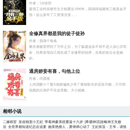
作者：520农民
最强工业科技都市文方柏重生1990年，因祸得福拥有三根真金手
指！这么多年了工资涨没涨，...
全修真界都是我的徒子徒孙
作者：我滴个龟龟
黎亦酒被雷劈到了万年之后，为了躲避追杀不得不进入清心宗苟
命，结果发现自己现在成了全修界的祖师，在座的各位全是她
的...
通房娇妾有喜，勾他上位
作者：绾晨槿
人间清醒小丫鬟X病娇偏执少爷丫鬟锦歌生的花容月貌，只可惜
低贱的出身护不住这美貌。大小姐嫉...
相邻小说
二嫁权宦
皇叔独宠小王妃
带着神豪系统重返十六岁
[希腊神话]攻略神王失败
后
全世界都知道纪总在追妻
她美艳撩人，萧律师心动了
王妃有旨：王爷，请恪