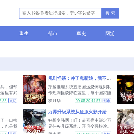
搜 索
重生
都市
军史
网游
规则怪谈：冲了鬼新娘，我不当人了
小兵，但却
穿越推理系统直播国运恐怖规则制
。这里有武
作规则怪谈降临蓝星，每个国家随
有教派争夺
机挑选一名救世主进入怪谈世界闯
双月华
8:33
玄幻
09-05 20:44:57
都市
一个手无缚
关。救世主死亡，所属国家城市将
初只是辛苦
遭遇怪谈侵袭。赵羽被选中龙国代
万界升级系统从征服火影开始
被卷入明末
表，开局便是历代最高难度规则副
出了一口棺
好想变强啊！叮！恭喜宿主绑定万
去，挥手江
本鬼新娘。1你是一个儒雅的读书
数，也是我
界任务升级系统，开启变强旅途。
...
人，不要失去你的风度让新娘失
什么？你说S级忍术很难得。叮！