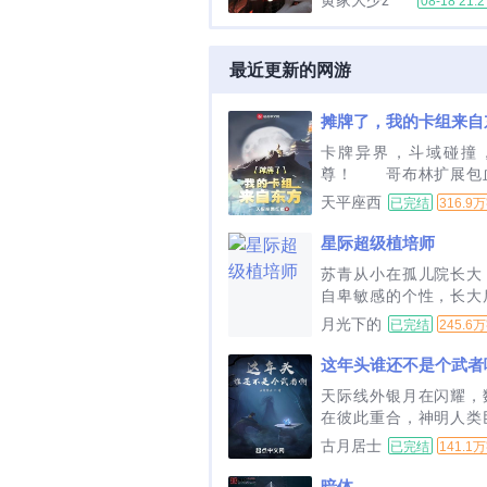
黄家大少z
08-18 21:2
最近更新的网游
摊牌了，我的卡组来自
卡牌异界，斗域碰撞
尊！　　哥布林扩展包
包巨龙扩展包　　而穿
天平座西
已完结
316.9
陆承身具独一无二的东
红柿
牌扩展包！　　　　XX
星际超级植培师
努比斯寻金猎犬已经出笼…
苏青从小在孤儿院长大
自卑敏感的个性，长大
场的尔虞我诈极不适应
月光下的
已完结
245.6
神崩溃得了社交恐惧症
叶
在家里，孤独度日，年
这年头谁还不是个武者
绝症在医院等死，不知
天际线外银月在闪耀，
眼，成了个三岁小女孩
在彼此重合，神明人类
在闹离婚。她还小管不
妖孽怪诞异类在交相辉
古月居士
已完结
141.1
事，默默...
那古老斑驳的岁月缓缓
时代，更加古老的武者
暗体