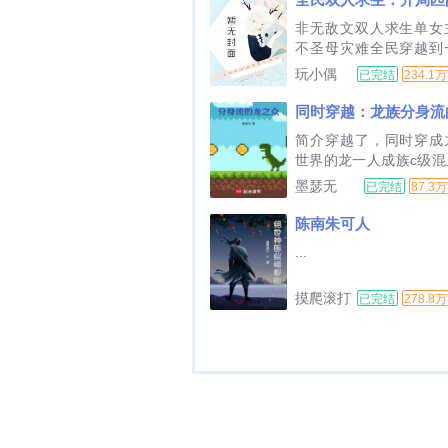
统不放假，修真跨界来
非无敌文双人求生单女
黑造谣咱不怕，百亿
不圣母灾难全民穿越到
花。大小姐归来，尔等扶好
的世界参与双人求生游
玩小偶
已完结
234.1
这个世界有无尽的天灾
怪物而王平安的队友是
长大的青梅竹马洛凝雪
简介穿越了，同时穿成
局一…...
世界的龙一人成族c级混
怕，英雄协会的c级英雄
墨瑟无
已完结
87.3
藏的龙级怪人侏罗纪
险？给你来点变形金刚
陈南朱可人
撼！喷火龙打不过裂空
...
暴龙兽有话要说！苦逼
虐主？都市龙傲天来拯救.
摸爬滚打
已完结
278.8