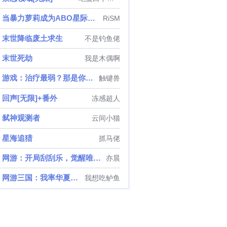
当暴力萝莉成为ABO星际向导
RiSM
末世降临废土求生
不是钓鱼佬
末世死劫
我是木偶啊
游戏：治疗最弱？那是你没有挂！
触键兽
回声[无限]+番外
冻感超人
弑神观测者
云间小猫
星海追猎
抓马佬
网游：开局刮刮乐，觉醒唯一SSS天赋
亦晨
网游三国：我率华夏战万国
我想吃鲈鱼