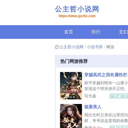
公主哲小说网
https://www.gzzhe.com
首页
排行
玄幻
公主哲小说网
小说书库
网游
热门网游推荐
穿越高武之我有属性栏
薛平穿越到明末一山寨
发现这个明末他不正经
者翻手之间拳镇天下，
写为嘉
08-07 08:4
气运谋夺长生。薛平从
鸡之力的青年开始，最
狐妻美人
求生，之后身不由己，
我出生时父亲在山里挖
逐鹿大潮之中，回首看
材，爷爷说这是我的命
山尽，累累白骨，众生俯首
的姻缘...