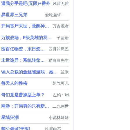
逼我分手是吧(无限)+番外
风霜无质
异世界三兄弟
爱吃圣饼的龙屠
开局丧尸末世，觉醒神级卡牌天赋
万古观者
万族战场，F级英雄的我照样无敌
子蜚语
囤百亿物资，末日悠闲生活
四月的尾巴
末世诡异：系统转盘老坑我
猫白白先生
误入总裁的金丝雀游戏，她只想逃
兰米
每天人的性格
朝气可儿
哥们竟是曹操型上单？
左鸽丶icl
网游：开局穷的只有新手木剑
二九创世
星域狂潮
小说林妹妹
禁忌领域[无限]
吃蛋白不吃蛋黄