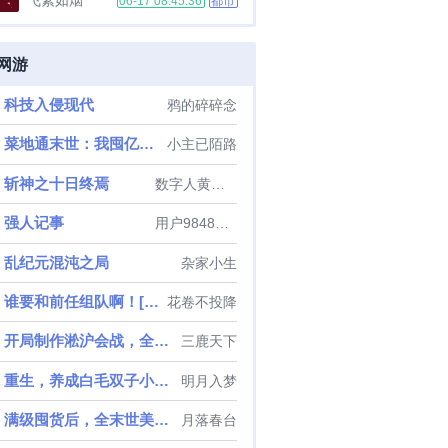
飞絮如烟
06-17 08:45:36
都市
光，她心灰意冷，带着怨恨毅然离
婚。五年后，舒皖带着包子们华丽
逆袭归来，有仇报仇，有怨报怨，
网游
斗白莲花，揭开自己的身世。白莲
花上门挑衅，她直接一个巴掌扇过
科技入侵现代
鸦的碎碎念
去，不过是一双破鞋，你想要就捡
去穿，老娘不稀罕。某霸总可怜兮
菜地通末世：我囤亿万物资养大佬
小主已陌路
兮地舔着脸凑上去，老婆，我这双
破鞋只想给你穿。这是一个狂拽的
斩神之十日终焉
数字人黄金屋
霸道总裁追妻火葬场的故事。...
强人记事
用户98481452
乱纪元混沌之局
杂家小生
谁要和前任组队啊！[无限]
花卷不投降
开局制作淞沪会战，全网玩家泪崩了
三鹿天下
重生，养成白毛双子小萝莉
明月入梦
满级囤货后，全末世美男求包养
月落春台