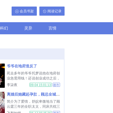
会员书架
阅读记录
科幻
灵异
言情
爷爷在地府造反了
死去多年的爷爷托梦说他在地府创
业急需用钱！还说创业成功之后，
把我也接下去，十殿阎罗的位置任
李柒夜
09-04 15:01:13
都市
我选！怎么办，急，在线等！...
离婚后她藏起孕肚，顾总全城疯找
简介为了爱情，舒皖卑微地当了顾
云霆三年的全职太太，同床共枕三
年，最后还是敌不过他心中的白月