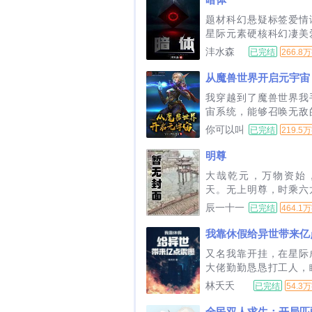
的时代里有了新的姿态
题材科幻悬疑标签爱情
在撕裂时空，他的脚在跺…
星际元素硬核科幻凄美
争雄间谍特工悬疑跌宕
沣水森
已完结
266.8
外星入侵星际争霸。　
是一部人类反抗两大外
从魔兽世界开启元宇宙
侵，跨越300年的史诗
我穿越到了魔兽世界我
之战…...
宙系统，能够召唤无敌
戏角色什么巨龙，古神
你可以叫
已完结
219.5
统统秒杀！等等，为什
我老金
玩家游戏角色有点奇怪...
明尊
大哉乾元，万物资始
天。无上明尊，时乘六
无逸。—这是一个土著
辰一十一
已完结
464.1
越者老爷爷苏醒，金手
的故事。我钱晨一路走
我靠休假给异世带来亿
只靠自己！太上爸爸救我！
又名我靠开挂，在星际
大佬勤勤恳恳打工人，
到星际世界。好消息出
林夭夭
已完结
54.3
家天才继承人坏消息父
抛弃，成为废柴穷光蛋