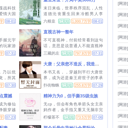
[网游]
他的拳头
者和当朝者的认知不同和携带的
谍战科技
末日来临，世界秩序混乱，人性
...
神级装备被怀疑排挤，被迫赋
爱情大国
道德沦丧重生回来冷酷男人李
[网游]
闲。面对南宋即将灭亡危局，主
军事战争
宇，开局中奖3000万建造坚固的
六根韭
万字
08-01
已完结
1,000.7万字
08-01
人翁...
　故事这
基地，囤积物资当别人在挣扎在
菜
[网游]
星文明入
饥饿生死边缘时，李宇在天台吹
直视古神一整年
级星际文明
着风儿，吃烧烤喝啤酒（读者群
[网游]
手握元宇
不可直视神，付前经常看到这句
146214897）...
的玩家游
话，意思是说普通人不能直视神
[网游]
，泰坦，
只，否则会变成白痴。万万没想
三藏的左
万字
07-31
已完结
797.9万字
07-31
么召唤的
到的是，某天他接到一份工作，
轮
[网游]
从此一看就是一整年。嗯不愧是
大唐：父亲您不造反，我造反！
宇宙美少女，这真是摇曳多姿
[网游]
，乃以统
本书又名，，穿越到平行大唐世
呢！...
龙，所其
界，成为还是秦王府世子的李承
[网游]
主角的穿
乾身上？面对犹豫不定的李世
扑街蜘蛛
万字
07-30
已完结
255.8万字
07-29
指成精了
民。李承乾父亲，您不造反，那
呀
[网游]
来，从来
我可就造反了！大伯和四叔的脑
点震撼
精神力为0，但手撕3S级虫族
...
袋在地上滚，大家都舒服了。五
成为修仙
无cp，但会有角色单箭头女主亲
[网游]
姓七望杀叔宰伯，悖逆无道！你
睁眼穿越
妈作者，金手指又重又无脑非完
德不配位！皇亲国戚李承乾...
身尊贵世
美型女主，会有小缺点伊甸园游
[网游]
柠檬茶不
万字
07-23
已完结
73.5万字
07-06
母叛族被
戏，由联邦实力排行第一的萨佛
要柠檬
。休假系
伦星发起。联邦内四十个星球各
[网游]
全民双人求生：开局匹配青梅女神
那个反骨向导她让全星际沦陷了