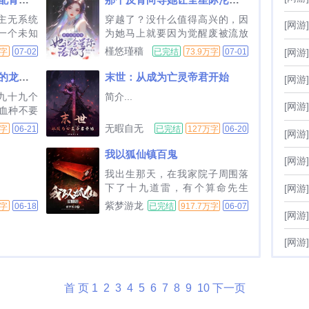
开挂。抹
派出一支共10人的小队参与。胜
主无系统
穿越了？没什么值得高兴的，因
也只是零
利者所属星球以及胜利者会得到
[网游]
一个未知
为她马上就要因为觉醒废被流放
下巴...
大笔奖赏。而...
戏。　　
到边缘星系了！觉醒了？没什么
槿悠瑾穑
万字
07-02
已完结
73.9万字
07-01
[网游]
和可怕的
值得兴奋的，因为她觉醒的是星
从小一起
际最鸡肋的攻击型向导系！一个
同时穿越：龙族分身流的龙之众
末世：从成为亡灵帝君开始
[网游]
。　　开
注定要被抚慰型向导和星际哨兵
九十九个
简介...
都踩在脚下的废柴异能！只是天
[网游]
血种不要
生我材必有用！拥有华夏五千年
其实是隐
无暇自无
万字
06-21
已完结
127万字
06-20
文明的传...
[网游]
公园太危
尘
恐龙的震
我以狐仙镇百鬼
[网游]
座？战斗
我出生那天，在我家院子周围落
流龙娃太
下了十九道雷，有个算命先生
[网游]
..
说，我是天生妖胎，一生命犯十
紫梦游龙
万字
06-18
已完结
917.7万字
06-07
[网游]
八劫，不是别人死就是我死，结
果那算命先生在我出生第一天就
[网游]
应了我的劫，抱着我刚出了村口
就突然暴毙！...
首 页
1
2
3
4
5
6
7
8
9
10
下一页