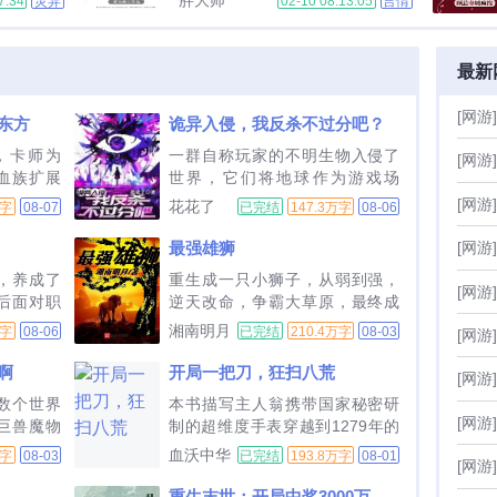
胖大师
7:34
灵异
02-10 08:13:05
言情
望！2请每日辰时三刻亲自帮新娘
恭喜宿主获得仙法大玉螺旋丸。什
梳头！8新娘很喜欢你，你也很喜
么？你说海军大将很强？叮！恭喜
欢新娘，请给新娘一个完美的婚
宿主打败海军大将赤犬。昊天锤可
礼！必死的结局？赢家系统启动！
最新
是最强武魂！什么，那东西还能锤
理智恢复，通关秘籍，干翻全球！
死人？我有帝炎可焚天！什么，那
当别人还在送死的路上受苦，赵羽
[网游]
东方
诡异入侵，我反杀不过分吧？
东西还能烧死人？系统，我想当大
已经看着床上的鬼新娘露出笑容。
boss。叮，恭喜宿主成为数码帝
，卡师为
一群自称玩家的不明生物入侵了
只有规则才能对抗规则，同志们，
[网游]
皇。系统，我想要一把斩魄刀。
血族扩展
世界，它们将地球作为游戏场
我不当人了！！！...
叮！恭喜宿主获得冰系最强冰帝
越来此的
地，展开一场争夺卡牌的游戏。
[网游]
花花了
万字
08-07
已完结
147.3万字
08-06
丸。你是怎么修炼的？怎么修炼那
方神话卡
风翎意外获得了一张名为母巢的
么快。不好意思，我是天才。我叫
史诗卡阿
稀有卡牌，与此同时，全世界玩
最强雄狮
[网游]
夏目阳，一个天天想着浪的人，我
...
家的面板上出现一条提示消息隐
，养成了
重生成一只小狮子，从弱到强，
不在江湖，但江湖有我的传说。主
藏Boss母巢（幼年体）已经诞
[网游]
后面对职
逆天改命，争霸大草原，最终成
要的角色夏目阳和田千叶...
生，请玩家尽快清除。风翎以前
，最终精
为大草原上最强雄狮。...
湘南明月
万字
08-06
已完结
210.4万字
08-03
只...
[网游]
，只能宅
老时身患
啊
开局一把刀，狂扫八荒
[网游]
为何一睁
数个世界
本书描写主人翁携带国家秘密研
，父母正
[网游]
巨兽魔物
制的超维度手表穿越到1279年的
了大人的
映。　　
南宋成为一名战将。主人翁在手
血沃中华
万字
08-03
已完结
193.8万字
08-01
[网游]
流淌至新
表的帮助下力挽狂澜，逆转崖山
们也在新
海战局势大胜元军，却因为穿越
重生末世：开局中奖3000万