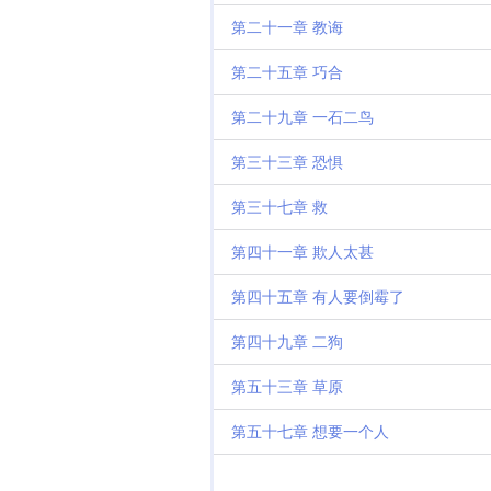
第二十一章 教诲
第二十五章 巧合
第二十九章 一石二鸟
第三十三章 恐惧
第三十七章 救
第四十一章 欺人太甚
第四十五章 有人要倒霉了
第四十九章 二狗
第五十三章 草原
第五十七章 想要一个人