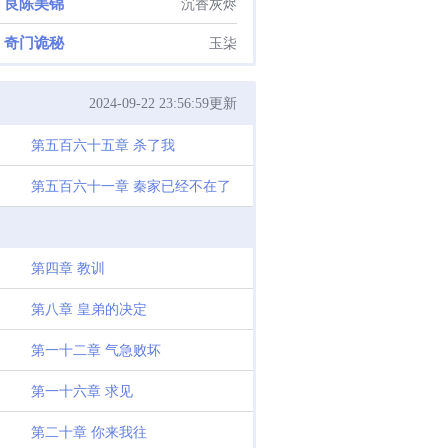
良陈美锦
沉香灰烬
奇门诡秘
玉柒
2024-09-22 23:56:59更新
第五百六十五章 杀了我
第五百六十一章 秦家已经不在了
第四章 教训
第八章 皇弟的决定
第一十二章 气急败坏
第一十六章 求见
第二十章 你来我往