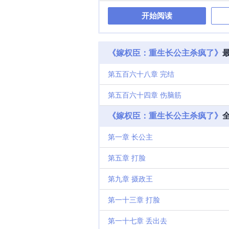
开始阅读
《嫁权臣：重生长公主杀疯了》
第五百六十八章 完结
第五百六十四章 伤脑筋
《嫁权臣：重生长公主杀疯了》
第一章 长公主
第五章 打脸
第九章 摄政王
第一十三章 打脸
第一十七章 丢出去