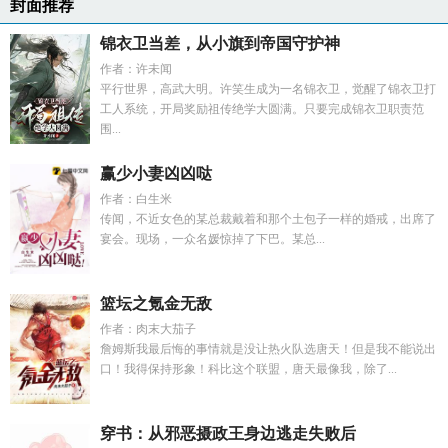
封面推荐
锦衣卫当差，从小旗到帝国守护神
作者：许未闻
平行世界，高武大明。许笑生成为一名锦衣卫，觉醒了锦衣卫打
工人系统，开局奖励祖传绝学大圆满。只要完成锦衣卫职责范
围...
赢少小妻凶凶哒
作者：白生米
传闻，不近女色的某总裁戴着和那个土包子一样的婚戒，出席了
宴会。现场，一众名媛惊掉了下巴。某总...
篮坛之氪金无敌
作者：肉末大茄子
詹姆斯我最后悔的事情就是没让热火队选唐天！但是我不能说出
口！我得保持形象！科比这个联盟，唐天最像我，除了...
穿书：从邪恶摄政王身边逃走失败后