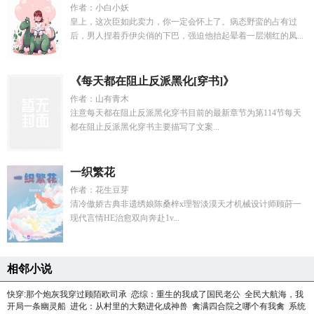
作者：小白小妖
皇上，这次臣如此卖力，你一定会怀上了。病态野蛮的占有过
后，男人捏着乔伊尖俏的下巴，强迫他抬起晕着一层潮红的凤...
《每天都在阻止反派黑化[穿书]》
作者：山有青木
注意每天都在阻止反派黑化穿书目前的最新章节为第114节每天
都在阻止反派黑化穿书主要描写了文案...
一织繁花
作者：花生豆芽
清冷傲娇古典非遗绣娘陈桑梓x理智淡漠天才机械设计师顾莳一
现代言情HE治愈双向奔赴1v...
相邻小说
快穿:那个炮灰我穿过顾陌欧司承
恋综：重生的我成了国民老公
全民大航海，我
开局一条幽灵船
进化：从村里的大鹅进化成神兽
禽满四合院之哪个有我禽
系统