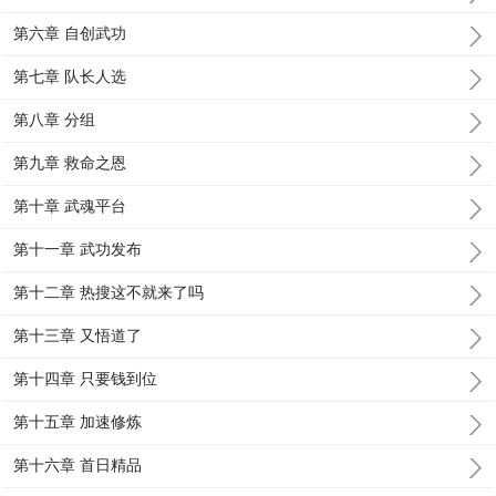
第六章 自创武功
第七章 队长人选
第八章 分组
第九章 救命之恩
第十章 武魂平台
第十一章 武功发布
第十二章 热搜这不就来了吗
第十三章 又悟道了
第十四章 只要钱到位
第十五章 加速修炼
第十六章 首日精品