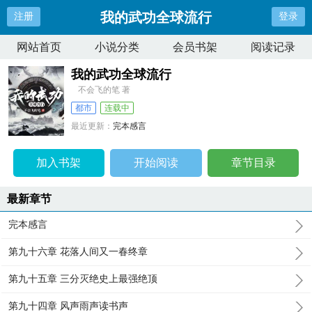
我的武功全球流行
注册
登录
网站首页
小说分类
会员书架
阅读记录
我的武功全球流行
不会飞的笔 著
都市
连载中
最近更新：
完本感言
更新时间：
2023-12-15 10:54:51
加入书架
开始阅读
章节目录
最新章节
完本感言
第九十六章 花落人间又一春终章
第九十五章 三分灭绝史上最强绝顶
第九十四章 风声雨声读书声