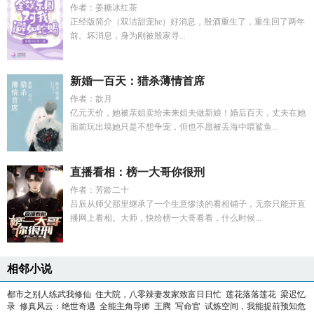
作者：姜糖冰红茶
正经版简介（双洁甜宠he）好消息，殷酒重生了，重生回了两年
前。坏消息，身为刚被殷家寻...
新婚一百天：猎杀薄情首席
作者：歆月
亿元天价，她被亲姐卖给未来姐夫做新娘！婚后百天，丈夫在她
面前玩出墙她只是不想争宠，但也不愿被丢海中喂鲨鱼...
直播看相：榜一大哥你很刑
作者：芳龄二十
吕辰从师父那里继承了一个生意惨淡的看相铺子，无奈只能开直
播网上看相。大师，快给榜一大哥看看，什么时候...
相邻小说
都市之别人练武我修仙
住大院，八零辣妻发家致富日日忙
莲花落落莲花
梁迟忆
录
修真风云：绝世奇遇
全能主角导师
王腾
写命官
试炼空间，我能提前预知危