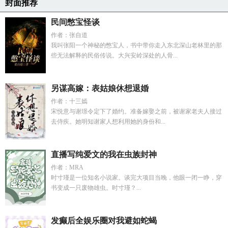
封面推荐
民间憋宝怪谈
作者：张自道
我叫张阳一个神秘的憋宝人，书中带你走入东北深山老林里的那
些无法解释的民俗传说。大兴安岭深处的人骨...
另谋高嫁：表姑娘休想退婚
作者：十三嫣
宋悦意与谢璟令定下了婚约。准备嫁娶之前，被谢家老夫人接过
去侍疾。她明知谢家人想利用她的身份和...
直播写纯爱文的我在虫族封神
作者：MRA
时寸瑾是一位知名小说家。谈完大项目当晚，他眼一闭一睁，穿
书变成一只废物雄虫。时寸瑾？...
发癫后全娱乐圈对我避如蛇蝎