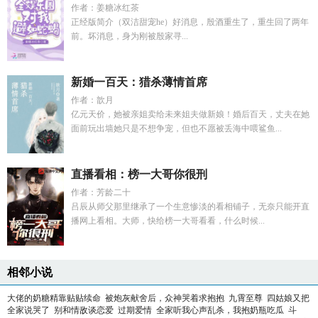
作者：姜糖冰红茶
正经版简介（双洁甜宠he）好消息，殷酒重生了，重生回了两年
前。坏消息，身为刚被殷家寻...
新婚一百天：猎杀薄情首席
作者：歆月
亿元天价，她被亲姐卖给未来姐夫做新娘！婚后百天，丈夫在她
面前玩出墙她只是不想争宠，但也不愿被丢海中喂鲨鱼...
直播看相：榜一大哥你很刑
作者：芳龄二十
吕辰从师父那里继承了一个生意惨淡的看相铺子，无奈只能开直
播网上看相。大师，快给榜一大哥看看，什么时候...
相邻小说
大佬的奶糖精靠贴贴续命
被炮灰献舍后，众神哭着求抱抱
九霄至尊
四姑娘又把
全家说哭了
别和情敌谈恋爱
过期爱情
全家听我心声乱杀，我抱奶瓶吃瓜
斗