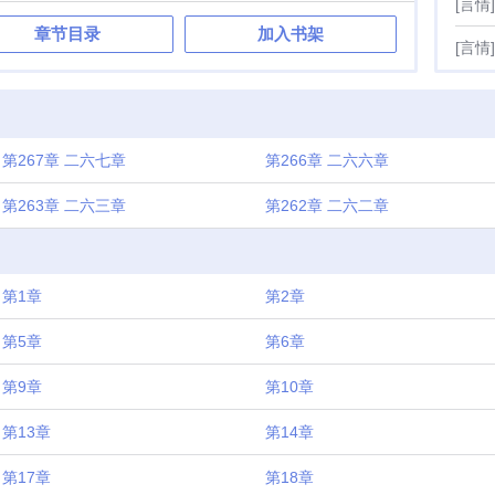
[言情]
子只可管中窥豹，不可尽信，更不是定局，切记。6听说也不可
章节目录
加入书架
签宫廷侯爵女扮男装主角苏晋，柳朝明，朱南羡┃配角沈奚 恰
[言情]
第267章 二六七章
第266章 二六六章
第263章 二六三章
第262章 二六二章
第1章
第2章
第5章
第6章
第9章
第10章
第13章
第14章
第17章
第18章