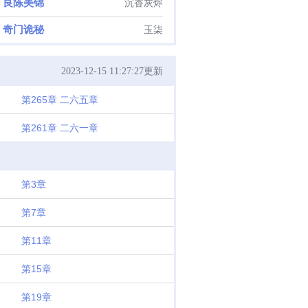
良陈美锦
沉香灰烬
奇门诡秘
玉柒
2023-12-15 11:27:27更新
第265章 二六五章
第261章 二六一章
第3章
第7章
第11章
第15章
第19章