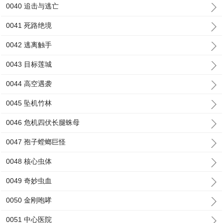
0040 追击与逃亡
0041 死路绝境
0042 逃离触手
0043 目标莲城
0044 高空遇袭
0045 坠机竹林
0046 危机四伏长腿蛛母
0047 孢子螳螂巨怪
0048 核心虫体
0049 奇妙虫血
0050 金刚咆哮
0051 中心医院