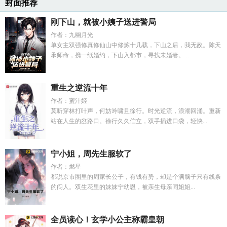
封面推荐
刚下山，就被小姨子送进警局
作者：九幽月光
单女主双强修真修仙山中修炼十几载，下山之后，我无敌。陈天
承师命，携一纸婚约，下山入都市，寻找未婚妻。...
重生之逆流十年
作者：蜜汁姬
莫听穿林打叶声，何妨吟啸且徐行。时光逆流，浪潮回涌。重新
站在人生的岔路口。徐行久久伫立，双手插进口袋，轻快...
宁小姐，周先生服软了
作者：燃星
都说京市圈里的周家长公子，有钱有势，却是个满脑子只有线条
的闷人。双生花里的妹妹宁幼恩，被亲生母亲同姐姐...
全员读心！玄学小公主称霸皇朝