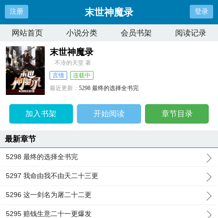
末世神魔录
注册
登录
网站首页
小说分类
会员书架
阅读记录
末世神魔录
不冷的天堂 著
言情
连载中
最近更新：
5298 最终的选择全书完
更新时间：
2024-07-09 12:16:59
加入书架
开始阅读
章节目录
最新章节
5298 最终的选择全书完
5297 我命由我不由天二十三更
5296 这一剑名为屠二十二更
5295 赔钱生意二十一更爆发