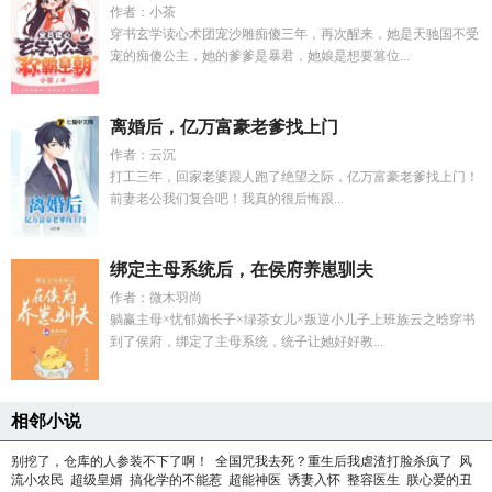
作者：小茶
穿书玄学读心术团宠沙雕痴傻三年，再次醒来，她是天驰国不受
宠的痴傻公主，她的爹爹是暴君，她娘是想要篡位...
离婚后，亿万富豪老爹找上门
作者：云沉
打工三年，回家老婆跟人跑了绝望之际，亿万富豪老爹找上门！
前妻老公我们复合吧！我真的很后悔跟...
绑定主母系统后，在侯府养崽驯夫
作者：微木羽尚
躺赢主母×忧郁嫡长子×绿茶女儿×叛逆小儿子上班族云之晗穿书
到了侯府，绑定了主母系统，统子让她好好教...
相邻小说
别挖了，仓库的人参装不下了啊！
全国咒我去死？重生后我虐渣打脸杀疯了
风
流小农民
超级皇婿
搞化学的不能惹
超能神医
诱妻入怀
整容医生
朕心爱的丑