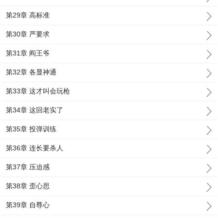
第29章 高标准
第30章 严要求
第31章 阎王爷
第32章 各显神通
第33章 这才叫会玩枪
第34章 这回老实了
第35章 投弹训练
第36章 连长要杀人
第37章 压迫感
第38章 歪心思
第39章 自尊心