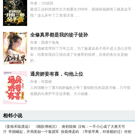
作者：520农民
最强工业科技都市文方柏重生1990年，因祸得福拥有三根真金手
指！这么多年了工资涨没涨，...
全修真界都是我的徒子徒孙
作者：我滴个龟龟
黎亦酒被雷劈到了万年之后，为了躲避追杀不得不进入清心宗苟
命，结果发现自己现在成了全修界的祖师，在座的各位全是她
的...
通房娇妾有喜，勾他上位
作者：绾晨槿
人间清醒小丫鬟X病娇偏执少爷丫鬟锦歌生的花容月貌，只可惜
低贱的出身护不住这美貌。大小姐嫉...
相邻小说
《姜南禾陆凛远》
《顾歆傅南沉》.
南初陆御
汉匈：一不小心成了大唐天可
汗
帝国崛起，开局奖励一个集团军
徐菀傅孟屿
《早签早离，对谁都好过》何初