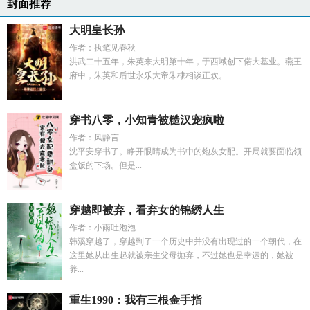
封面推荐
大明皇长孙
作者：执笔见春秋
洪武二十五年，朱英来大明第十年，于西域创下偌大基业。燕王
府中，朱英和后世永乐大帝朱棣相谈正欢。...
穿书八零，小知青被糙汉宠疯啦
作者：风静言
沈平安穿书了。睁开眼睛成为书中的炮灰女配。开局就要面临领
盒饭的下场。但是...
穿越即被弃，看弃女的锦绣人生
作者：小雨吐泡泡
韩溪穿越了，穿越到了一个历史中并没有出现过的一个朝代，在
这里她从出生起就被亲生父母抛弃，不过她也是幸运的，她被
养...
重生1990：我有三根金手指