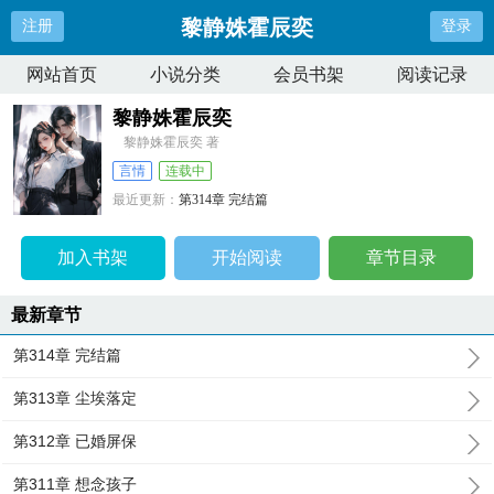
黎静姝霍辰奕
注册
登录
网站首页
小说分类
会员书架
阅读记录
黎静姝霍辰奕
黎静姝霍辰奕 著
言情
连载中
最近更新：
第314章 完结篇
更新时间：
2024-09-22 23:59:36
加入书架
开始阅读
章节目录
最新章节
第314章 完结篇
第313章 尘埃落定
第312章 已婚屏保
第311章 想念孩子