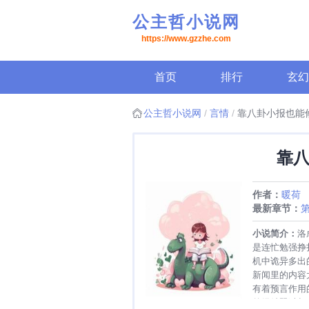
公主哲小说网
https://www.gzzhe.com
首页
排行
玄幻
公主哲小说网
言情
靠八卦小报也能
靠
作者：
暖荷
最新章节：
第
小说简介：
洛
是连忙勉强挣
机中诡异多出
新闻里的内容
有着预言作用
曾经希翼过却