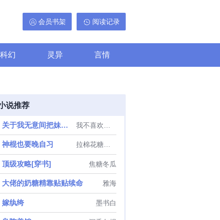
会员书架
阅读记录
科幻
灵异
言情
小说推荐
关于我无意间把妹妹养成废人这事
我不喜欢偷懒
神棍也要晚自习
拉棉花糖的兔子
顶级攻略[穿书]
焦糖冬瓜
大佬的奶糖精靠贴贴续命
雅海
嫁纨绔
墨书白