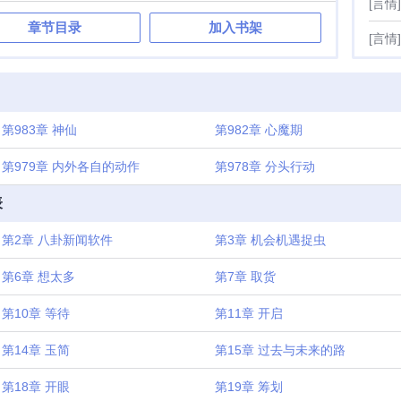
[言情]
一个鬼老攻睡得正香的某万年老鬼徐徐睁开双眼，以斜下四十
章节目录
加入书架
望时，入目的是一双笔直修长的大长腿和那浑源诱人的弧度还
[言情]
就看到了好东西呢。1，灵气复苏梗2，外表冰山内心戏丰富受
路的万年老鬼攻3，可能依旧会很磨叽的文风4，依旧待定ing内容
随身空间仙侠修真现代架空灵气复苏搜索关键字主角洛成渚泉
八卦小报修正经的仙。立意努力，是资质平庸者想要成功的决
靠八卦小报也能修仙
第983章 神仙
第982章 心魔期
第979章 内外各自的动作
第978章 分头行动
表
第2章 八卦新闻软件
第3章 机会机遇捉虫
第6章 想太多
第7章 取货
第10章 等待
第11章 开启
第14章 玉简
第15章 过去与未来的路
第18章 开眼
第19章 筹划