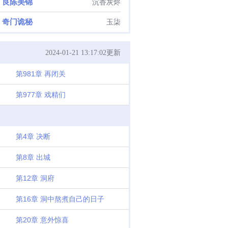
良陈美锦
沉香灰烬
奇门诡秘
玉柒
2024-01-21 13:17:02更新
第981章 再闭关
第977章 戏精们
第4章 决断
第8章 出城
第12章 洞府
第16章 洞中熬煮自己的日子
第20章 意外惊喜