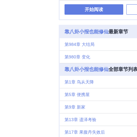
小心收服到了
开始阅读
五度角向上仰
真是一觉睡醒
VS不走寻常
标签情有独钟
靠八卦小报也能修仙
最新章节
一句话简介读
定性因素。 
第984章 大结局
第980章 变化
靠八卦小报也能修仙
全部章节列
第1章 鸟从天降
第5章 便携屋
第9章 新家
第13章 遗泽考验
第17章 果腹丹失效后