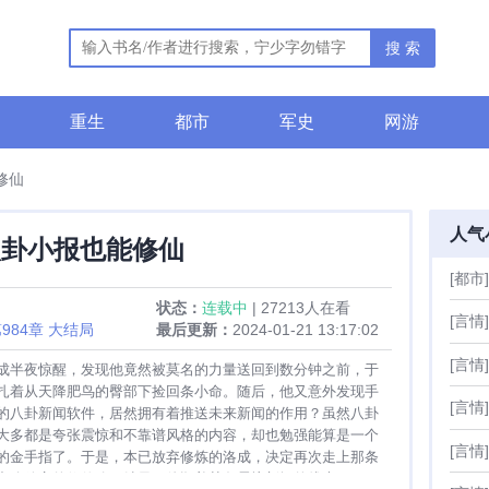
搜 索
重生
都市
军史
网游
修仙
人气
八卦小报也能修仙
[都市]
状态：
连载中
| 27213人在看
[言情]
984章 大结局
最后更新：
2024-01-21 13:17:02
[言情]
成半夜惊醒，发现他竟然被莫名的力量送回到数分钟之前，于
扎着从天降肥鸟的臀部下捡回条小命。随后，他又意外发现手
[言情]
的八卦新闻软件，居然拥有着推送未来新闻的作用？虽然八卦
大多都是夸张震惊和不靠谱风格的内容，却也勉强能算是一个
[言情]
的金手指了。于是，本已放弃修炼的洛成，决定再次走上那条
中途放弃的修仙路，结果，他顺着某条震惊新闻的线索，一不