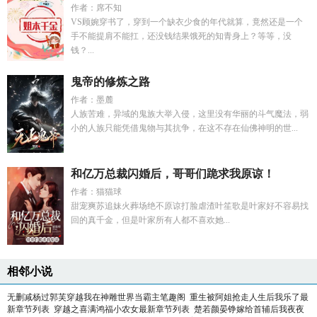
作者：席不知
VS顾婉穿书了，穿到一个缺衣少食的年代就算，竟然还是一个
手不能提肩不能扛，还没钱结果饿死的知青身上？等等，没
钱？...
鬼帝的修炼之路
作者：墨麓
人族苦难，异域的鬼族大举入侵，这里没有华丽的斗气魔法，弱
小的人族只能凭借鬼物与其抗争，在这不存在仙佛神明的世...
和亿万总裁闪婚后，哥哥们跪求我原谅！
作者：猫猫球
甜宠爽苏追妹火葬场绝不原谅打脸虐渣叶笙歌是叶家好不容易找
回的真千金，但是叶家所有人都不喜欢她...
相邻小说
无删减杨过郭芙穿越我在神雕世界当霸主笔趣阁
重生被阿姐抢走人生后我乐了最
新章节列表
穿越之喜满鸿福小农女最新章节列表
楚若颜晏铮嫁给首辅后我夜夜