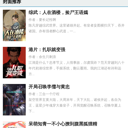
封面推荐
综武：人在酒楼，捡尸王语嫣
作者：要长记性啊
陈凡穿越综武世界。这里诸雄并起。有皇者妄图横扫天下，吞并
诸国。亦有强者醉心武道，一...
港片：扎职就变强
作者：余生只剩浪
江湖是什么？忠孝节义，人情事故，尔虞我诈？范天穿越到八十
年代初港综世界，手握系统，翻云覆雨。我的江湖还有诗和远
方...
开局召唤李儒与黄忠
作者：三合一个疗程
架空世界玄黄大陆，大周末年，天下大乱，诸侯并起，各自为
王，蓝星少年魂穿大秦皇子，开局觉醒召唤系统，召唤华夏上
下...
呆萌知青一不小心撩到腹黑狐狸精