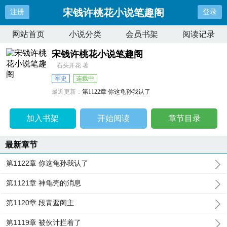
宋钱许桃花小说笔趣阁
注册
登录
网站首页
小说分类
会员书架
阅读记录
宋钱许桃花小说笔趣阁
石头开花 著
军史
连载中
最近更新：
第1122章 你这龟孙我认了
更新时间：
2025-12-05 08:37:14
加入书架
开始阅读
章节目录
最新章节
第1122章 你这龟孙我认了
第1121章 神龟壳的消息
第1120章 段青鸾阁主
第1119章 被伙计拦着了