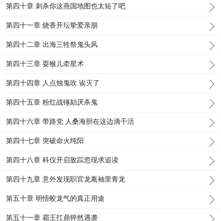
第四十章 刺杀你这燕国地图也太短了吧
第四十一章 烧香开坛挚爱亲朋
第四十二章 出海三牲祭鬼头风
第四十三章 耍猴儿牵星术
第四十四章 人点烛鬼吹 诶灭了
第四十五章 粉红战锤劾厌杀鬼
第四十六章 带路党 人桑海胆在这边滴干活
第四十七章 突破命火纯阳
第四十八章 科仪开启敌踪忽现求追读
第四十九章 意外发现职官龙胤袖里青龙
第五十章 明悟蛟龙气的真正用途
第五十一章 霸王扛鼎猝然遇袭