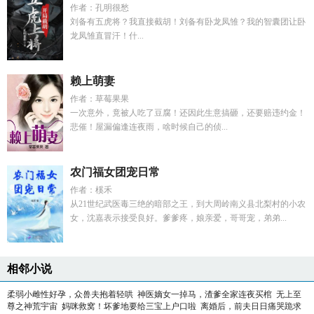
作者：孔明很愁
刘备有五虎将？我直接截胡！刘备有卧龙凤雏？我的智囊团让卧
龙凤雏直冒汗！什...
赖上萌妻
作者：草莓果果
一次意外，竟被人吃了豆腐！还因此生意搞砸，还要赔违约金！
悲催！屋漏偏逢连夜雨，啥时候自己的侦...
农门福女团宠日常
作者：榽禾
从21世纪武医毒三绝的暗部之王，到大周岭南义县北梨村的小农
女，沈嘉表示接受良好。爹爹疼，娘亲爱，哥哥宠，弟弟...
相邻小说
柔弱小雌性好孕，众兽夫抱着轻哄
神医嫡女一掉马，渣爹全家连夜买棺
无上至
尊之神荒宇宙
妈咪救窝！坏爹地要给三宝上户口啦
离婚后，前夫日日痛哭跪求