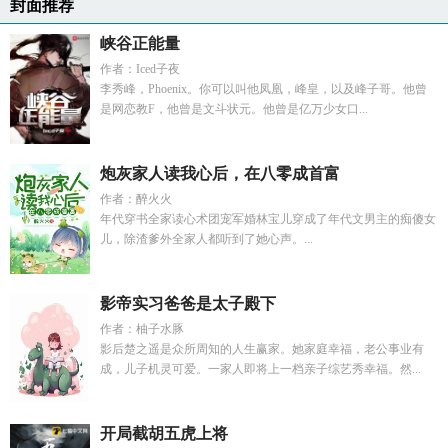
封面推荐
峡谷正能量
作者：Iced子夜
李秀峰，Phoenix。你可以叫他凤凰，峰皇，以及峰子哥。他曾
是网恋教F，他曾是文斗状元。他曾是亿万少女口...
炮灰家人读我心后，在八零成首富
作者：醉火火
年代穿书全家读心术团宠军婚林宝儿穿成了年代文男主的痴傻女
儿，除渣爹外全家人都听到了她心声。...
影帝实习爸爸是太子殿下
作者：柚子水豚
影后楚之遥是众所周知的人生赢家。她家庭幸福，老公事业有
成，儿子机灵可爱。一家人即将上一档亲子综艺秀幸福。然...
开局截胡五虎上将