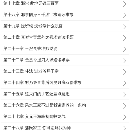
第十七章 邪祟 此地无银三百两
第十八章 邪祟阴身三千渊宝求追读求票
第十九章 匠班银 没钱修什么职官
第二十章 直岁堂官意外之喜求追读求票
第二十一章 王澄食香冲师逆徒
第二十二章 悬赏令捉刀人求追读求票
第二十三章 斗法 过老爷拜干亲
第二十四章 豺乃祭兽背后凶灵月底双倍求票
第二十五章 这灭门的手艺还差点意思
第二十六章 采水王家不过是我谢家养的一条狗
第二十七章 义兄王海峰初闻蛟龙气
第二十八章 蒲氏家主 你可愿拜我为师