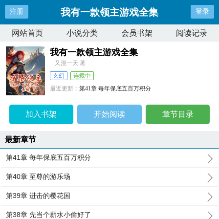
我有一款领主游戏全集
注册
登录
网站首页
小说分类
会员书架
阅读记录
我有一款领主游戏全集
又混一天 著
玄幻
连载中
最近更新：
第41章 每年保底五百万积分
更新时间：
2024-12-17 19:32:17
加入书架
开始阅读
章节目录
最新章节
第41章 每年保底五百万积分
第40章 至尊的游乐场
第39章 进击的樱花国
第38章 先当个薪水小偷好了