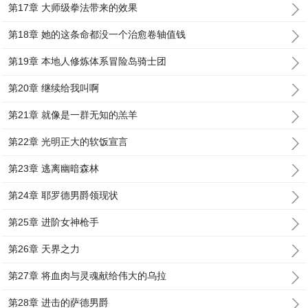
第17章 大师级拳法带来的效果
第18章 她的这条命都没一个治愈卷轴值钱
第19章 本地人修炼体系冒险岛骑士团
第20章 继续给我叫啊
第21章 就像是一群无知的羔羊
第22章 光明正大的软饭宣言
第23章 逃离幽暗森林
第24章 耶罗德男爵领现状
第25章 进阶女神枪手
第26章 天界之力
第27章 将血肉与灵魂献给伟大的乌拉
第28章 进击的萨德男爵