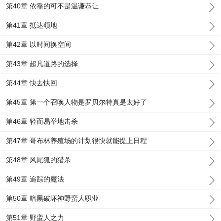
第40章 依靠的可不是温谦恭让
第41章 抵达领地
第42章 以时间换空间
第43章 超凡道路的选择
第44章 快去快回
第45章 第一个召唤人物是罗贝尔特真是太好了
第46章 轻而易举地击杀
第47章 哥布林养殖场的计划很快就能提上日程
第48章 风尾狐的猎杀
第49章 追踪的魔法
第50章 暗黑破坏神野蛮人职业
第51章 野蛮人之力