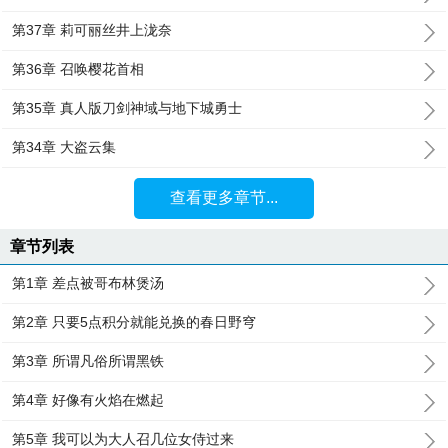
第37章 莉可丽丝井上泷奈
第36章 召唤樱花首相
第35章 真人版刀剑神域与地下城勇士
第34章 大盗云集
查看更多章节...
章节列表
第1章 差点被哥布林煲汤
第2章 只要5点积分就能兑换的春日野穹
第3章 所谓凡俗所谓黑铁
第4章 好像有火焰在燃起
第5章 我可以为大人召几位女侍过来