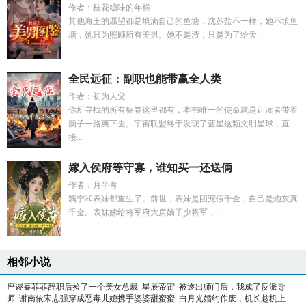
作者：桂花糖味的年糕
其他海王的愿望都是填满自己的鱼塘，沈苏盐不一样，她不填鱼
塘，她只为照顾所有美男。她不是渣，只是为了给天...
全民远征：副职也能带赢全人类
作者：初为人父
你所寻找的所有标签这里都有，本书唯一的使命就是让读者带着
脑子一路爽下去。宇宙联盟终于发现了蓝星这颗文明星球，直
接...
嫁入侯府等守寡，谁知买一还送俩
作者：月半弯
魏宁和表妹都重生了。前世，表妹是团宠假千金，自己是炮灰真
千金。表妹嫁给将军府大房嫡子少将军，...
相邻小说
严谡秦菲菲辞职后捡了一个美女总裁
星辰帝宙
被逐出师门后，我成了反派导
师
谢南依宋志强穿成恶毒儿媳携手婆婆甜蜜蜜
白月光婚约作废，机长趁机上