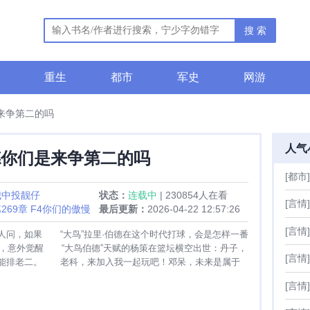
搜 索
重生
都市
军史
网游
来争第二的吗
人气
德你们是来争第二的吗
[都市]
我中投靓仔
状态：
连载中
| 230854人在看
[言情]
269章 F4你们的傲慢
最后更新：
2026-04-22 12:57:26
[言情]
人问，如果 “大鸟”拉里·伯德在这个时代打球，会是怎样一番
0年，意外觉醒 “大鸟伯德”天赋的杨策在篮坛横空出世：丹子，
[言情]
能排老二。 老科，来加入我一起玩吧！邓呆，未来是属于
[言情]