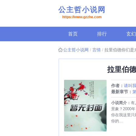
公主哲小说网
https://www.gzzhe.com
首页
排行
玄幻
公主哲小说网
言情
拉里伯德你们是
拉里伯
作者：
请叫
最新章节：
第
呢
小说简介：
有
景象？200
你在我这里只
你的…