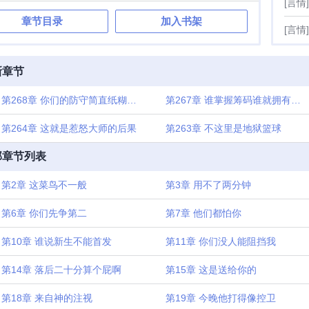
[言情]
章节目录
加入书架
[言情]
新章节
第268章 你们的防守简直纸糊的一样
第267章 谁掌握筹码谁就拥有权力
第264章 这就是惹怒大师的后果
第263章 不这里是地狱篮球
部章节列表
第2章 这菜鸟不一般
第3章 用不了两分钟
第6章 你们先争第二
第7章 他们都怕你
第10章 谁说新生不能首发
第11章 你们没人能阻挡我
第14章 落后二十分算个屁啊
第15章 这是送给你的
第18章 来自神的注视
第19章 今晚他打得像控卫