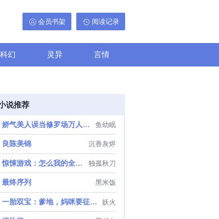
会员书架
阅读记录
科幻
灵异
言情
小说推荐
娇气美人误当修罗场万人迷[无限]
鱼幼眠
良陈美锦
沉香灰烬
惊悚游戏：怎么我的全是阴间技能
独孤秋刀
最终序列
黑米饭
一胎双宝：爹地，妈咪要征婚了
妖火