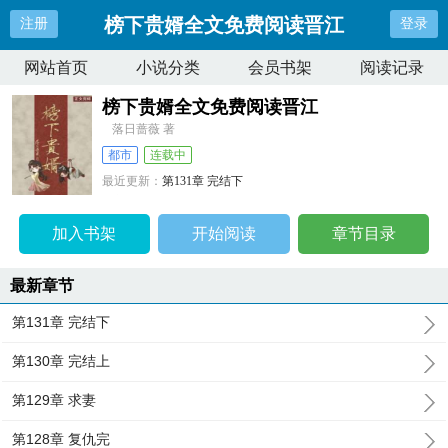
榜下贵婿全文免费阅读晋江
注册
登录
网站首页
小说分类
会员书架
阅读记录
榜下贵婿全文免费阅读晋江
落日蔷薇 著
都市
连载中
最近更新：
第131章 完结下
更新时间：
2023-12-22 14:38:35
加入书架
开始阅读
章节目录
最新章节
第131章 完结下
第130章 完结上
第129章 求妻
第128章 复仇完