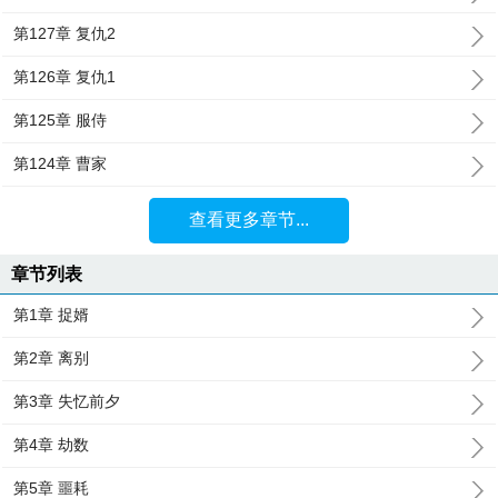
第127章 复仇2
第126章 复仇1
第125章 服侍
第124章 曹家
查看更多章节...
章节列表
第1章 捉婿
第2章 离别
第3章 失忆前夕
第4章 劫数
第5章 噩耗