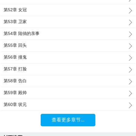
第52章 女冠
第53章 卫家
第54章 陆徜的亲事
第55章 回头
第56章 撞鬼
第57章 打脸
第58章 告白
第59章 殿帅
第60章 状元
查看更多章节...