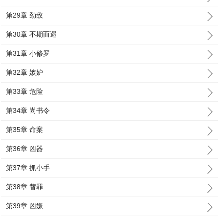
第29章 劲敌
第30章 不期而遇
第31章 小修罗
第32章 嫉妒
第33章 危险
第34章 尚书令
第35章 命案
第36章 凶器
第37章 抓小手
第38章 替罪
第39章 凶嫌