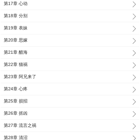
第17章 心动
第18章 分别
第19章 表妹
第20章 思嫁
第21章 醋海
第22章 猫祸
第23章 阿兄来了
第24章 心疼
第25章 损招
第26章 抓凶
第27章 流言之祸
第28章 清沼