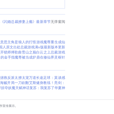
集
《闪婚总裁撩妻上瘾》最新章节
无弹窗阅
么意思
主角是狼人的打怪游戏
魔尊重生成仙
国人原文出处
总裁游戏满v版最新版本更新
个开锁师傅
歌曲雪山之巅白云之上
总裁游戏
角的金手指
魔尊被当成炉鼎在修仙界
灵枢针
：拯救反派太撩太宠
万道长途
足球：莫谈感
海贼开局一刀砍翻艾斯
健身教练！
亮剑：
好掠夺妖魔天赋
神话复苏：我复苏了华夏神
作宣传展示。