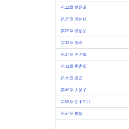
第21章 她是谁
第25章 撒狗粮
第29章 情侣衫
第33章 偶遇
第37章 黑名单
第41章 见家长
第45章 逼宫
第49章 大舅子
第53章 恬不知耻
第57章 被救