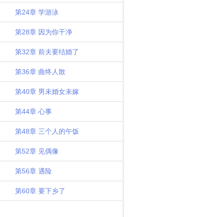
第24章 学游泳
第28章 因为你干净
第32章 前夫要结婚了
第36章 曲终人散
第40章 男未婚女未嫁
第44章 心事
第48章 三个人的午饭
第52章 见偶像
第56章 遇险
第60章 要下乡了