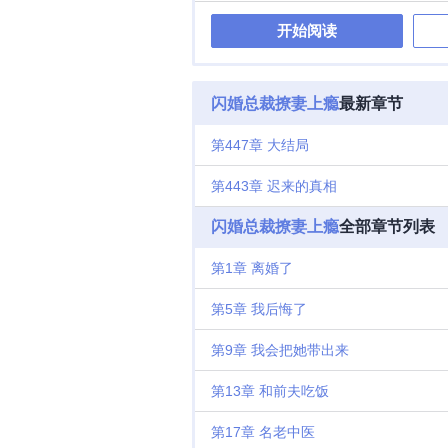
开始阅读
闪婚总裁撩妻上瘾
最新章节
第447章 大结局
第443章 迟来的真相
闪婚总裁撩妻上瘾
全部章节列表
第1章 离婚了
第5章 我后悔了
第9章 我会把她带出来
第13章 和前夫吃饭
第17章 名老中医