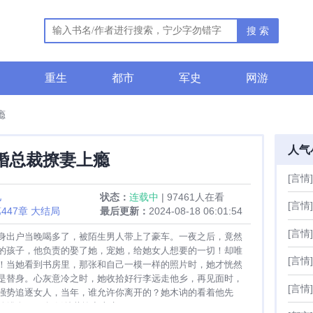
搜 索
重生
都市
军史
网游
瘾
人气
婚总裁撩妻上瘾
[言情]
儿
状态：
连载中
| 97461人在看
[言情]
447章 大结局
最后更新：
2024-08-18 06:01:54
[言情]
身出户当晚喝多了，被陌生男人带上了豪车。一夜之后，竟然
的孩子，他负责的娶了她，宠她，给她女人想要的一切！却唯
[言情]
！当她看到书房里，那张和自己一模一样的照片时，她才恍然
是替身。心灰意冷之时，她收拾好行李远走他乡，再见面时，
[言情]
强势追逐女人，当年，谁允许你离开的？她木讷的看着他先
认错人了？ 闪婚总裁撩妻上瘾