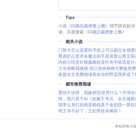
Tips
小说
《闪婚总裁撩妻上瘾》
情节跌宕起伏
读。百度搜索《
闪婚总裁撩妻上瘾
》
相关小说
门禁卡怎么设置到手机上可以刷
父女相爱
尊鼎炉
占星术杀魔法凶手是谁
青山男主陈
内容介绍
灵针视频教程
灵针奇手暗语是什
大全攻略
我撬锁 你
江洛依林峰完整版免费
灸篇全文免费阅读
喜欢你的野蛮
我穿成了
都市推荐阅读
爱你不珍惜，我嫁权臣你哭什么？
开局全
情，我只是个AI
《改嫁王爷后，全京城都
咱李云龙打的就是精锐
真千金掐指一算征
明
王爷不好了，王妃带娃杀疯啦！
本站所有小