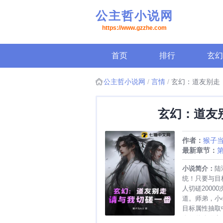
公主哲小说网
https://www.gzzhe.com
首页
排行
玄幻
公主哲小说网
言情
玄幻：道友别走
玄幻：道友
作者：
猴子
最新章节：
第
小说简介：
陆
统！只要与目
人切磋200
道。师弟，小
目标属性抽取
身躯什么玩意