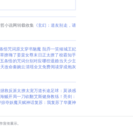
主哲小说网转载收集
《玄幻：道友别走，请
条悟咒词原文
穿书魅魔 阮乔
一笑倾城王妃
校草撩嗨了姜棠
女尊末日正太
撩了校霸知乎
五条悟的咒词分别对应哪些
退婚当天少主
逆天改命
秦婉云清瑶全文免费阅读
穿成炮灰
：拯救反派太撩太宠
万道长途
足球：莫谈感
海贼开局一刀砍翻艾斯
健身教练！
亮剑：
好掠夺妖魔天赋
神话复苏：我复苏了华夏神
作宣传展示。