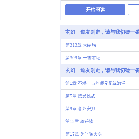
是魔尊？ 玄
开始阅读
玄幻：道友别走，请与我切磋一
第313章 大结局
第309章 一雪前耻
玄幻：道友别走，请与我切磋一
第1章 不堪一击的师兄系统激活
第5章 接受挑战
第9章 意外安排
第13章 输得惨
第17章 为当冤大头