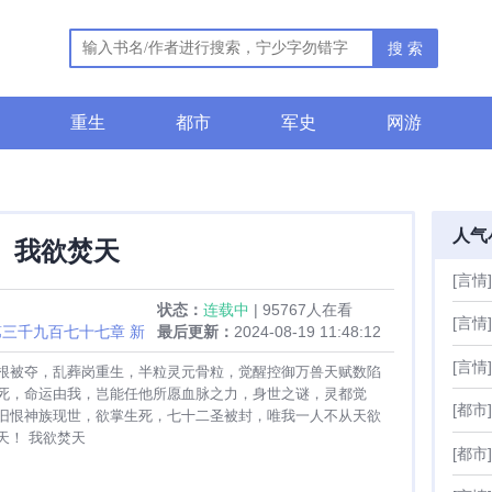
搜 索
重生
都市
军史
网游
人气
我欲焚天
[言情]
状态：
连载中
| 95767人在看
[言情]
第三千九百七十七章 新
最后更新：
2024-08-19 11:48:12
[言情]
根被夺，乱葬岗重生，半粒灵元骨粒，觉醒控御万兽天赋数陷
死，命运由我，岂能任他所愿血脉之力，身世之谜，灵都觉
[都市]
旧恨神族现世，欲掌生死，七十二圣被封，唯我一人不从天欲
天！ 我欲焚天
[都市]