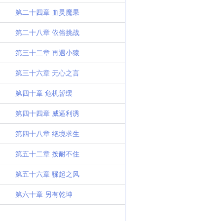
第二十四章 血灵魔果
第二十八章 依俗挑战
第三十二章 再遇小猿
第三十六章 无心之言
第四十章 危机暂缓
第四十四章 威逼利诱
第四十八章 绝境求生
第五十二章 按耐不住
第五十六章 骤起之风
第六十章 另有乾坤