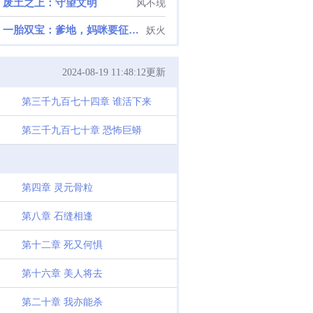
废土之上：守望文明
风不现
一胎双宝：爹地，妈咪要征婚了
妖火
2024-08-19 11:48:12更新
第三千九百七十四章 谁活下来
第三千九百七十章 恐怖巨蟒
第四章 灵元骨粒
第八章 石缝相逢
第十二章 死又何惧
第十六章 美人将去
第二十章 我亦能杀