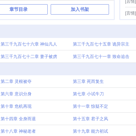
[言情]
章节目录
加入书架
[言情]
第三千九百七十六章 神仙凡人
第三千九百七十五章 诡异宗主
第三千九百七十二章 妻子被虏
第三千九百七十一章 致命追击
第二章 灵根被夺
第三章 死而复生
第六章 意识分身
第七章 小试牛刀
第十章 危机再现
第十一章 惊疑不定
第十四章 全身而退
第十五章 君子之风
第十八章 神秘老者
第十九章 能力初试