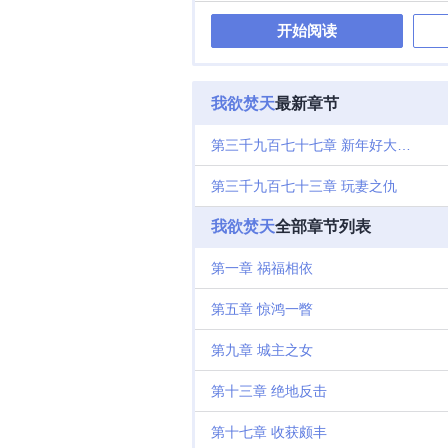
开始阅读
我欲焚天
最新章节
第三千九百七十七章 新年好大结局
第三千九百七十三章 玩妻之仇
我欲焚天
全部章节列表
第一章 祸福相依
第五章 惊鸿一瞥
第九章 城主之女
第十三章 绝地反击
第十七章 收获颇丰