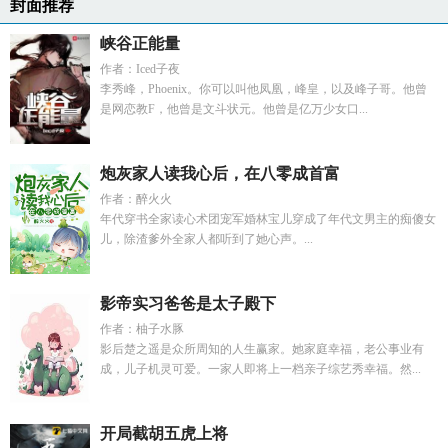
封面推荐
峡谷正能量
作者：Iced子夜
李秀峰，Phoenix。你可以叫他凤凰，峰皇，以及峰子哥。他曾
是网恋教F，他曾是文斗状元。他曾是亿万少女口...
炮灰家人读我心后，在八零成首富
作者：醉火火
年代穿书全家读心术团宠军婚林宝儿穿成了年代文男主的痴傻女
儿，除渣爹外全家人都听到了她心声。...
影帝实习爸爸是太子殿下
作者：柚子水豚
影后楚之遥是众所周知的人生赢家。她家庭幸福，老公事业有
成，儿子机灵可爱。一家人即将上一档亲子综艺秀幸福。然...
开局截胡五虎上将