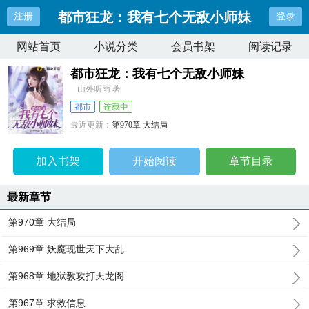
都市狂龙：我有七个无敌小师妹
注册
登录
网站首页
小说分类
会员书架
阅读记录
都市狂龙：我有七个无敌小师妹
山外听雨 著
都市
连载中
最近更新：
第970章 大结局
更新时间：
2024-09-03 21:41:15
加入书架
开始阅读
章节目录
最新章节
第970章 大结局
第969章 妖魔现世天下大乱
第968章 地狱教攻打天龙阁
第967章 求救信息