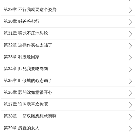
第29章 不行我就要这个姿势
第30章 喊爸爸都行
第31章 强龙不压地头蛇
第32章 这操作实在太骚了
第33章 我没脸回家
第34章 师兄我要吃肉肉
第35章 叶倾城的心态崩了
第36章 舔的沈如意很开心
第37章 谁叫我喜欢你呢
第38章 一箭双雕想想就爽啊
第39章 愚蠢的女人