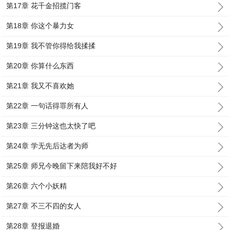
第17章 花千金招揽门客
第18章 你这个暴力女
第19章 我不管你得给我揉揉
第20章 你算什么东西
第21章 我又不喜欢她
第22章 一句话得罪所有人
第23章 三分钟这也太快了吧
第24章 学无先后达者为师
第25章 师兄今晚留下来陪我好不好
第26章 六个小妖精
第27章 不三不四的女人
第28章 登报退婚