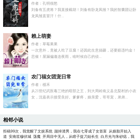
作者：孔明很愁
刘备有五虎将？我直接截胡！刘备有卧龙凤雏？我的智囊团让卧
龙凤雏直冒汗！什...
赖上萌妻
作者：草莓果果
一次意外，竟被人吃了豆腐！还因此生意搞砸，还要赔违约金！
悲催！屋漏偏逢连夜雨，啥时候自己的侦...
农门福女团宠日常
作者：榽禾
从21世纪武医毒三绝的暗部之王，到大周岭南义县北梨村的小农
女，沈嘉表示接受良好。爹爹疼，娘亲爱，哥哥宠，弟弟...
相邻小说
拒稿99次，我觉醒了文娱系统
踹掉渣男，我在七零成了女首富
从娘胎开始入
道
安南笙穆伏城
荡魔
开局目中无人，从瞎子捉刀始长生
白月光与朱砂痣，我