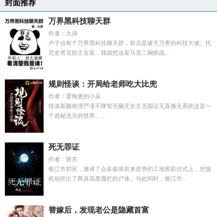
封面推荐
万界黑科技聊天群
作者：火洞
卢子信有个万界黑科技聊天群，群员是诸天万界的科技大佬。托
尼史塔克群主女装，我就把这架马克二钢铁战...
规则怪谈：开局给老师吃大比兜
作者：爱拖更的小吴
怪谈新颖推理严谨不降智无脑无女主无国运无直播无系统这是一
个诡秘充斥的世界。...
死无罪证
作者：斑衣
银江市郊区，邀请了众多媒体前来造势的工地剪彩仪式上，挖掘
机却挖出了两具高度腐烂的尸体。与此同时，银江市...
替嫁后，发现老公是隐藏首富