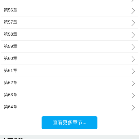
第56章
第57章
第58章
第59章
第60章
第61章
第62章
第63章
第64章
查看更多章节...