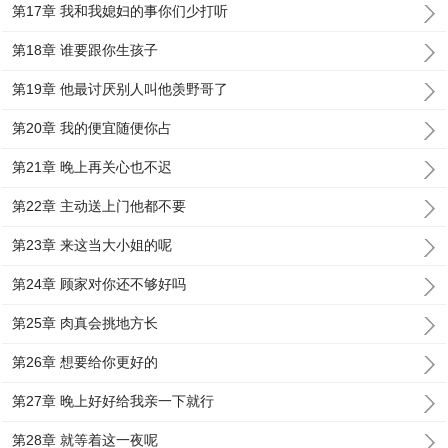
第17章 我和我媳妇的事你们少打听
第18章 谁要跟你生孩子
第19章 他最讨厌别人叫他羡野哥了
第20章 我的便宜随便你占
第21章 晚上再关心也不迟
第22章 主动送上门他都不要
第23章 来这当大小姐的呢
第24章 顾家对你还不够好吗
第25章 肉真会挑地方长
第26章 想要给你更好的
第27章 晚上好好给我亲一下就行
第28章 就等着这一夜呢