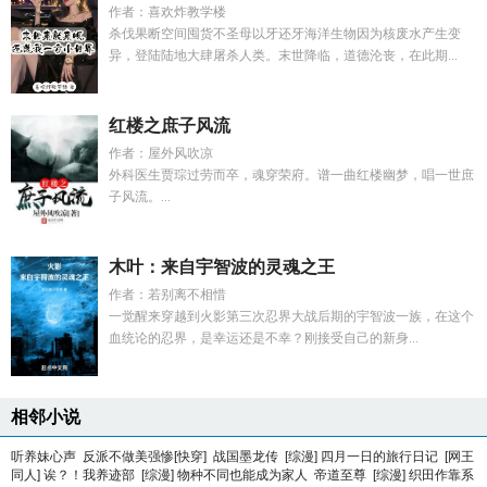
作者：喜欢炸教学楼
杀伐果断空间囤货不圣母以牙还牙海洋生物因为核废水产生变
异，登陆陆地大肆屠杀人类。末世降临，道德沦丧，在此期...
红楼之庶子风流
作者：屋外风吹凉
外科医生贾琮过劳而卒，魂穿荣府。谱一曲红楼幽梦，唱一世庶
子风流。...
木叶：来自宇智波的灵魂之王
作者：若别离不相惜
一觉醒来穿越到火影第三次忍界大战后期的宇智波一族，在这个
血统论的忍界，是幸运还是不幸？刚接受自己的新身...
相邻小说
听养妹心声
反派不做美强惨[快穿]
战国墨龙传
[综漫] 四月一日的旅行日记
[网王
同人] 诶？！我养迹部
[综漫] 物种不同也能成为家人
帝道至尊
[综漫] 织田作靠系