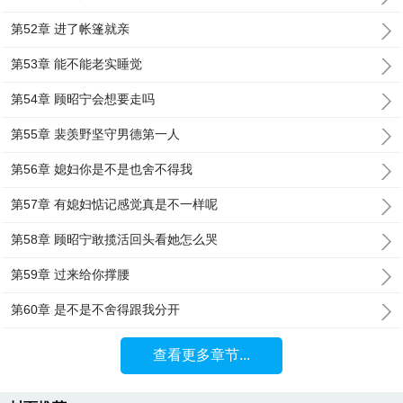
第52章 进了帐篷就亲
第53章 能不能老实睡觉
第54章 顾昭宁会想要走吗
第55章 裴羡野坚守男德第一人
第56章 媳妇你是不是也舍不得我
第57章 有媳妇惦记感觉真是不一样呢
第58章 顾昭宁敢揽活回头看她怎么哭
第59章 过来给你撑腰
第60章 是不是不舍得跟我分开
查看更多章节...