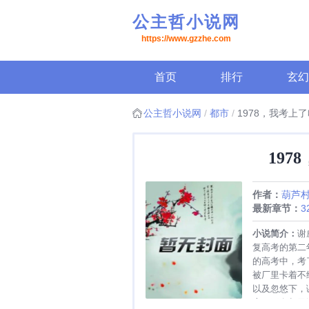
公主哲小说网
https://www.gzzhe.com
首页
排行
玄幻
公主哲小说网
都市
1978，我考上
19
作者：
葫芦
最新章节：
3
小说简介：
谢
复高考的第二
的高考中，考
被厂里卡着不
以及忽悠下，
启了无名却又