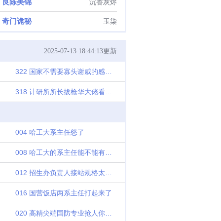
良陈美锦
沉香灰烬
奇门诡秘
玉柒
2025-07-13 18:44:13更新
322 国家不需要寡头谢威的感知太敏锐
318 计研所所长拔枪华大佬看重谢柔数学天赋了
004 哈工大系主任怒了
008 哈工大的系主任能不能有点操
012 招生办负责人接站规格太高了啊
016 国营饭店两系主任打起来了
020 高精尖端国防专业抢人你建筑系凑啥热闹