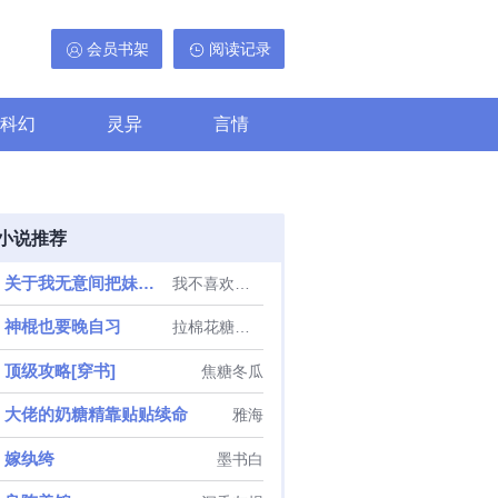
会员书架
阅读记录
科幻
灵异
言情
小说推荐
关于我无意间把妹妹养成废人这事
我不喜欢偷懒
神棍也要晚自习
拉棉花糖的兔子
顶级攻略[穿书]
焦糖冬瓜
大佬的奶糖精靠贴贴续命
雅海
嫁纨绔
墨书白