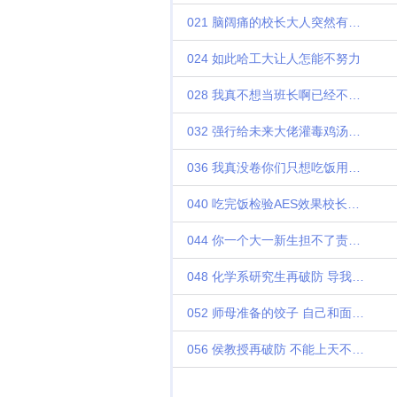
021 脑阔痛的校长大人突然有了完美解决方案
024 如此哈工大让人怎能不努力
028 我真不想当班长啊已经不是秃头的问题了
032 强行给未来大佬灌毒鸡汤再把他们整破防
036 我真没卷你们只想吃饭用上干净碗而已
040 吃完饭检验AES效果校长我真没想讹诈您的宵夜啊
044 你一个大一新生担不了责任但是能干活啊
048 化学系研究生再破防 导我不是生产队的牲口啊
052 师母准备的饺子 自己和面自己剁馅还得先磨刀
056 侯教授再破防 不能上天不能下海去中科大干啥