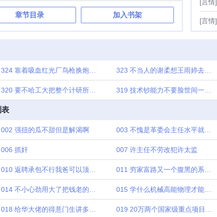
[言情]
章节目录
加入书架
[言情]
324 靠着吸血红光厂鸟枪换炮谢厂长膨胀得真的厉害
323 不当人的谢柔想王雨婷去数学所王征想吃腊肉了
320 要不哈工大把整个计研所都并入算了
319 技术钞能力不要脸世间一切可破
列表
002 强扭的瓜不甜但是解渴啊
003 不愧是革委会主任水平就是高
006 抓奸
007 许主任不劳改犯许太监
010 返聘承包不行我爸可以顶我岗接班
011 穷家富路又一个腹黑的系主任
014 不小心劲用大了把钱老的学生整自闭了
015 学什么机械高能物理才能不浪费你天赋
018 给华大佬的得意门生讲多复变函数夭寿啦
019 20万两个国家级重点项目我谢谢你