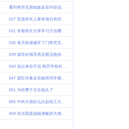
看到有些兄弟姐妹反应内容说几句有兴趣的进
027 竞选班长人家有项目有经费你拿什么竞选
031 求着班长分享学习方法哪知道班长给天才们整自闭了
035 老天给谢威开了门终究关上了他一扇窗
039 领导好领导再见呃没跑掉被架火上了
043 说出来你不信 刚开学校长让我给他吩咐工作
047 梁红玲暴走实验班同学都疯了
051 为经费于主任低头了
055 中科大很好么比起哈工大如何
059 你当我是搞核潜艇的大佬就给一张图