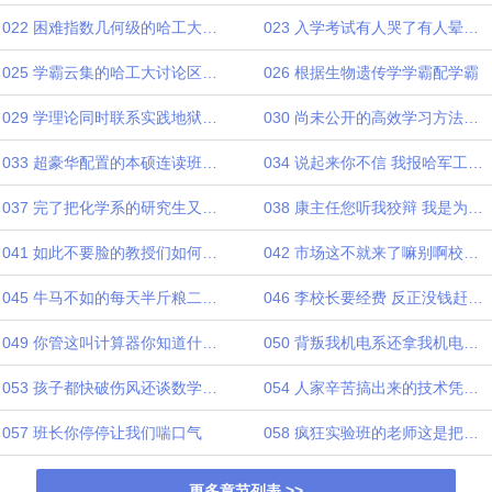
022 困难指数几何级的哈工大入学考试是怎样诞生的
023 入学考试有人哭了有人晕倒了
025 学霸云集的哈工大讨论区突然安静了
026 根据生物遗传学学霸配学霸
029 学理论同时联系实践地狱级大学生活开启
030 尚未公开的高效学习方法先拿来给未来大佬们提提速
033 超豪华配置的本硕连读班校长想干啥
034 说起来你不信 我报哈军工结果来了哈工大
037 完了把化学系的研究生又整破防了
038 康主任您听我狡辩 我是为出口创汇搞的
041 如此不要脸的教授们如何让人不感动
042 市场这不就来了嘛别啊校长AES可不是洗洁精
045 牛马不如的每天半斤粮二毛钱感兴趣不
046 李校长要经费 反正没钱赶紧把你要钱流程走完
049 你管这叫计算器你知道什么叫计算机
050 背叛我机电系还拿我机电系的钱补贴计算机系
053 孩子都快破伤风还谈数学谢厂长醉得很生硬
054 人家辛苦搞出来的技术凭什么白给你
057 班长你停停让我们喘口气
058 疯狂实验班的老师这是把本科生当研究生啊
更多章节列表 >>