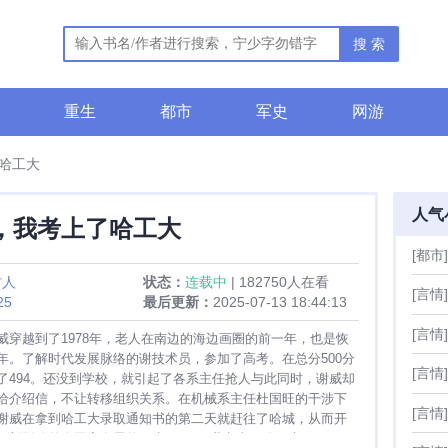
搜 索
重生
都市
军史
网游
了哈工大
人气
78，我考上了哈工大
[都市]
村人
状态：
连载中
| 182750人在看
[言情]
25
最后更新：
2025-07-13 18:44:13
[言情]
威穿越到了1978年，老人在南边的海边画圈的前一年，也是恢
年。了解时代发展脉络的谢技术员，参加了高考。在总分500分
[言情]
了494。还没到学校，就引起了各系主任抢人与此同时，谢威却
给介绍信，不让转移组织关系。在机械系主任杜国旺的干涉下
[言情]
谢威在拿到哈工大录取通知书的第二天就赶往了哈城，从而开
深刻影响整个国家发展的一生 1978，我考上了哈工大