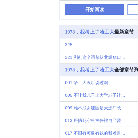
开始阅读
1978，我考上了哈工大
最新章节
325
321 剥削这个词都从龙耀华口中出来有点严重啊
1978，我考上了哈工大
全部章节
001 哈工大没听说过啊
005 不让我儿子上大学老子让你丢饭碗
009 难不成谢建国是天选厂长
013 严防死守杜主任被自己爱人挖墙角了
017 不跟有项目有钱的我难道跟你玩纸上谈兵