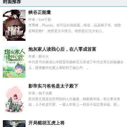
封面推荐
峡谷正能量
作者：Iced子夜
李秀峰，Phoenix。你可以叫他凤凰，峰皇，以及峰子哥。他曾
是网恋教F，他曾是文斗状元。他曾是亿万少女口...
炮灰家人读我心后，在八零成首富
作者：醉火火
年代穿书全家读心术团宠军婚林宝儿穿成了年代文男主的痴傻女
儿，除渣爹外全家人都听到了她心声。...
影帝实习爸爸是太子殿下
作者：柚子水豚
影后楚之遥是众所周知的人生赢家。她家庭幸福，老公事业有
成，儿子机灵可爱。一家人即将上一档亲子综艺秀幸福。然...
开局截胡五虎上将