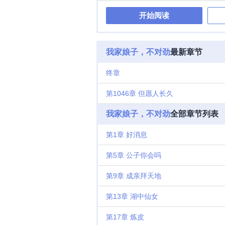
命。岳父大人
开始阅读
翻白眼。二哥
赘婿，然后偷
我家娘子，不对劲
最新章节
终章
第1046章 但愿人长久
我家娘子，不对劲
全部章节列表
第1章 好消息
第5章 公子你会吗
第9章 成亲拜天地
第13章 湖中仙女
第17章 炼皮