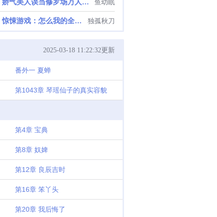
娇气美人误当修罗场万人迷[无限]
鱼幼眠
惊悚游戏：怎么我的全是阴间技能
独孤秋刀
2025-03-18 11:22:32更新
番外一 夏蝉
第1043章 琴瑶仙子的真实容貌
第4章 宝典
第8章 奴婢
第12章 良辰吉时
第16章 笨丫头
第20章 我后悔了