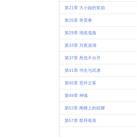
第21章 大小姐的奖励
第25章 奔雷拳
第29章 湖底鬼脸
第33章 月夜游湖
第37章 死也不分开
第41章 书生与武者
第45章 意外之客
第49章 神魂
第53章 阁楼上的炫耀
第57章 祭拜母亲