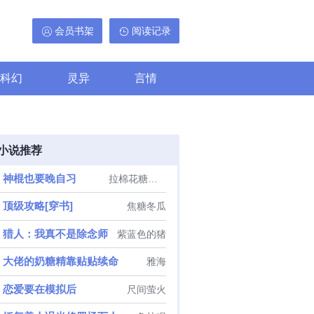
会员书架
阅读记录
科幻
灵异
言情
小说推荐
神棍也要晚自习
拉棉花糖的兔子
顶级攻略[穿书]
焦糖冬瓜
猎人：我真不是除念师
紫蓝色的猪
大佬的奶糖精靠贴贴续命
雅海
恋爱要在模拟后
尺间萤火