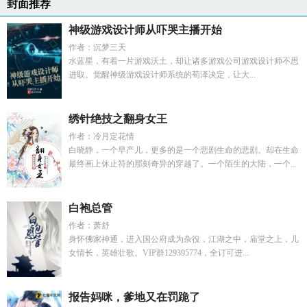
封面推荐
神级游戏设计师从吓哭主播开始
作者：沉梦三天
水蓝星，有着一片游戏沃土，却让诸多游戏公司游戏设计师不思
进取。觉醒神级游戏设计师系统的荀泽决定，让大...
绣针绝技之翻身女王
作者：冷月定花情
白晓静，一个早产儿，更多的是一个悲剧生命的悲剧。却在生命
最终画上休止符的那刻奇异的穿越了。一个陌生的大陆，一个...
白袍总管
作者：萧舒
身怀佛家神通，进入国公府成为杂役，江湖之中，庙堂之上，儿
女情长，英雄壮歌。VIP群129395774，全订可进...
报告妈咪，爹地又在罚跪了