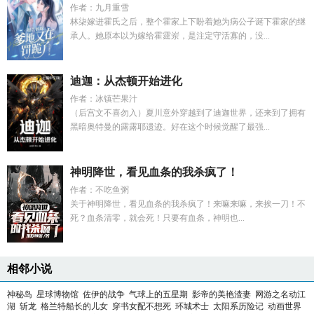
作者：九月重雪
林柒嫁进霍氏之后，整个霍家上下盼着她为病公子诞下霍家的继
承人。她原本以为嫁给霍霆岽，是注定守活寡的，没...
迪迦：从杰顿开始进化
作者：冰镇芒果汁
（后宫文不喜勿入）夏川意外穿越到了迪迦世界，还来到了拥有
黑暗奥特曼的露露耶遗迹。好在这个时候觉醒了最强...
神明降世，看见血条的我杀疯了！
作者：不吃鱼粥
关于神明降世，看见血条的我杀疯了！来嘛来嘛，来挨一刀！不
死？血条清零，就会死！只要有血条，神明也...
相邻小说
神秘岛
星球博物馆
佐伊的战争
气球上的五星期
影帝的美艳渣妻
网游之名动江
湖
斩龙
格兰特船长的儿女
穿书女配不想死
环城术士
太阳系历险记
动画世界