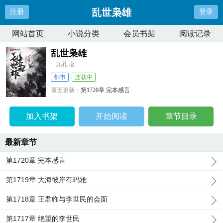
乱世枭雄
注册
登录
网站首页
小说分类
会员书架
阅读记录
乱世枭雄
九孔 著
都市
连载中
最近更新：
第1720章 完本感言
更新时间：
2023-12-19 20:23:37
加入书架
开始阅读
章节目录
最新章节
第1720章 完本感言
第1719章 大海彼岸有玛雅
第1718章 王君临与李世民的会面
第1717章 绝望的李世民