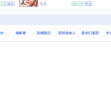
涂被一群凡
饮酒作诗，与小姨杨贵妃打麻将。
九孔
3.1万
都市
384.7万
军史
，他利用微
可偏偏要面对安史之乱。本以为能
魂，炼化龙
够让皇帝认清安禄山真面目，提前
是开始，奇
除去安禄山。不料此时的大唐天子
已经昏庸无道，朝廷上下已经腐朽
不堪，依靠李隆基...
99：
锦帐春
阮晴陆沉
阳间借命人
是你们逼我
长
科技
成巨星的
代