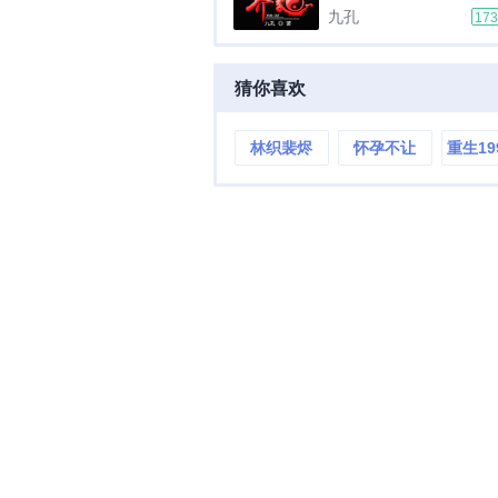
道传送到异界，稀里糊
九孔
17
人当做神使。为了生存
弱信仰之力，吞噬虎妖
体，终成人身。但这只
猜你喜欢
幻残酷异界，弱肉强食...
林织裴烬
怀孕不让
重生19
生，离婚你
开启黑
后悔了？
时