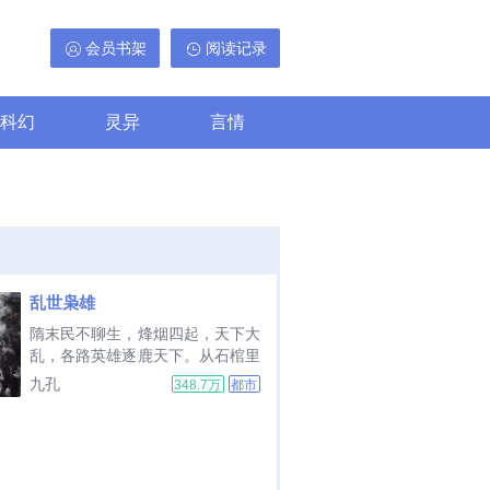
会员书架
阅读记录
科幻
灵异
言情
乱世枭雄
隋末民不聊生，烽烟四起，天下大
乱，各路英雄逐鹿天下。从石棺里
面爬出的枭雄，魂系千年，黄沙百
九孔
348.7万
都市
战，气吞万里如虎，注定要去图谋
江山入战图，灭天下诸侯，败天下
豪雄，强压李唐野心。...