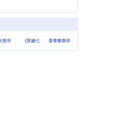
女惊华
《穿越七
姜青黎唐祁
零：带着空
煦
间养崽崽》
苏璃谢正川