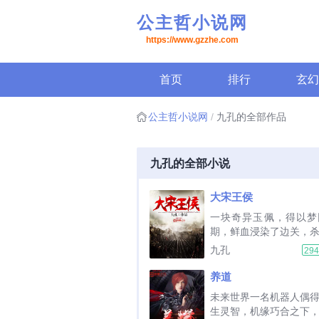
公主哲小说网
https://www.gzzhe.com
首页
排行
玄幻
公主哲小说网
九孔的全部作品
九孔的全部小说
大宋王侯
一块奇异玉佩，得以梦
期，鲜血浸染了边关，
北，华夏江山四分五裂
九孔
29
蹄占去了半壁江山，此
憾何结？我的故事只有
养道
热血豪情，江湖厮杀的
未来世界一名机器人偶
官场争斗的惊心动魄，儿.
生灵智，机缘巧合之下