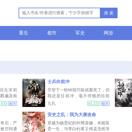
搜 索
重生
都市
军史
网游
士兵向前冲
回北宋初
尽管下一秒钟我可能就要死了，但
杀戮遍及南
我还是往前冲，毫不停顿的往前
，异族的铁
冲，因为我是一名军人。当敌人出
九孔
4.4万
都市
61.3万
都市
恨何及？此
现在我面前时，我的心脏几乎瞬间
金戈铁马的
停止跳动，时间和空间仿佛都凝固
安史之乱：我为大唐改命
精彩绝伦，
了，我的存在就是为了杀死他，因
得奇石，产
穿越为杨贵妃的外甥裴徽，本能富
..
为他是敌人，而我是士兵中...
，被空间通
贵一生，与李白杜甫王维孟浩然等