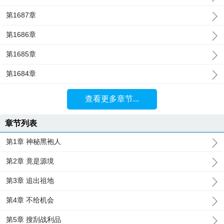
第1687章
第1686章
第1685章
第1684章
查看更多章节...
章节列表
第1章 神秘黑袍人
第2章 竟是源境
第3章 追出祖地
第4章 不给机会
第5章 搜刮战利品