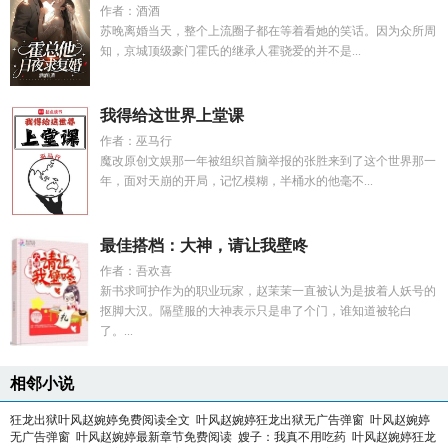
作者：酒酒
苏晚离婚当天，整个上流圈子都在等着看她的笑话。因为众所周
知，京城顶级豪门霍氏的继承人霍骁爱的并不是...
我得给这世界上堂课
作者：巫马行
魔改原创文娱那一年被组织首脑举报的张胜来到了这个世界那一
年，面对天崩的开局，记忆模糊，半桶水的他毫不...
最佳搭档：大神，请让我壁咚
作者：吾欢喜
新书求呵护作为的职业玩家，赵茉茉一直被认为是披着人妖号的
抠脚大汉。隔壁服的大神表示只是串了个门，谁知道被轮白
了。...
相邻小说
狂龙出狱叶风赵婉婷免费阅读全文
叶风赵婉婷狂龙出狱无广告弹窗
叶风赵婉婷
无广告弹窗
叶风赵婉婷最新章节免费阅读
嫂子：我真不用吃药
叶风赵婉婷狂龙