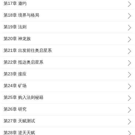
第17章 邀约
第18章 境界与格局
第19章 法则
第20章 神龙族
第21章 出发前往奥启星系
第22章 抵达奥启星系
第23章 接应
第24章 矿场
第25章 购入法则秘籍
第26章 研究
第27章 天赋测试
第28章 逆天天赋