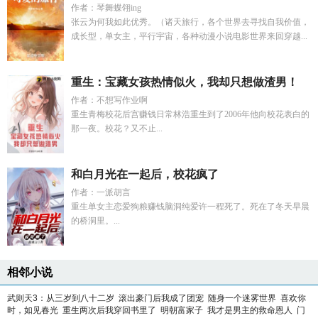
作者：琴舞蝶翎ing
张云为何我如此优秀。（诸天旅行，各个世界去寻找自我价值，
成长型，单女主，平行宇宙，各种动漫小说电影世界来回穿越...
重生：宝藏女孩热情似火，我却只想做渣男！
作者：不想写作业啊
重生青梅校花后宫赚钱日常林浩重生到了2006年他向校花表白的
那一夜。校花？又不止...
和白月光在一起后，校花疯了
作者：一派胡言
重生单女主恋爱狗粮赚钱脑洞纯爱许一程死了。死在了冬天早晨
的桥洞里。...
相邻小说
武则天3：从三岁到八十二岁
滚出豪门后我成了团宠
随身一个迷雾世界
喜欢你
时，如见春光
重生两次后我穿回书里了
明朝富家子
我才是男主的救命恩人
门