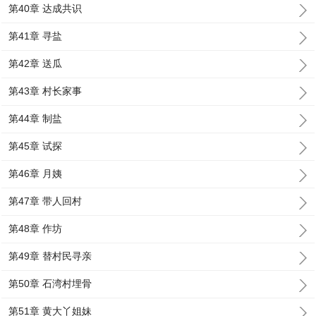
第40章 达成共识
第41章 寻盐
第42章 送瓜
第43章 村长家事
第44章 制盐
第45章 试探
第46章 月姨
第47章 带人回村
第48章 作坊
第49章 替村民寻亲
第50章 石湾村埋骨
第51章 黄大丫姐妹