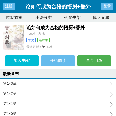
论如何成为合格的悟厨+番外
注册
登录
网站首页
小说分类
会员书架
阅读记录
论如何成为合格的悟厨+番外
酒月十九 著
军史
连载中
最近更新：
第143章
更新时间：
2024-01-28 10:56:53
加入书架
开始阅读
章节目录
最新章节
第143章
第142章
第141章
第140章