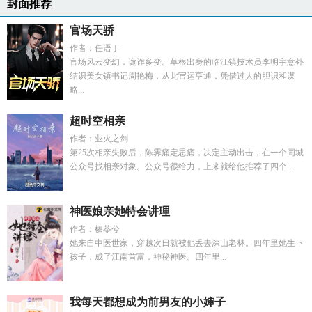
封面推荐
官场天骄
作者：任语丁
官场风云变幻，诡诈多变。草根出身的临江镇技术员李明宇意外
结识美女镇书记周艳梅，从此官运亨通，凭借过人的胆识和谋
略...
超时空相亲
作者：业火之剑
第25次相亲失败后，陈霁痛定思痛，决定主动出击，在一个同城
公众号找相亲对象。公众号很给力，上来就给他推荐了四个...
神医娘亲她特会讲理
作者：榛苓兮
她来自中医世家，穿越次日就被他丢去深山老林。四年里她生下
孩子，成了江南首富，神秘神医。四年里...
我每天都想成为前男友的小婶子