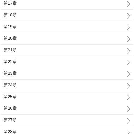
第17章
第18章
第19章
第20章
第21章
第22章
第23章
第24章
第25章
第26章
第27章
第28章