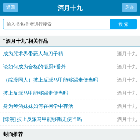
酒月十九
返回
足迹
搜 索
"酒月十九"相关作品
成为咒术界带恶人与刀子精
酒月十九
论如何成为合格的悟厨+番外
酒月十九
（综漫同人）披上反派马甲能够踢走便当吗
酒月十九
披上反派马甲能够踢走便当吗
酒月十九
身为琴酒妹妹如何在柯学中存活
酒月十九
[综漫] 披上反派马甲能够踢走便当吗
酒月十九
封面推荐