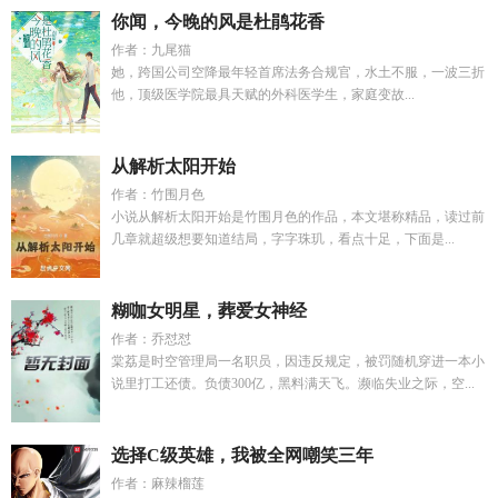
你闻，今晚的风是杜鹃花香
作者：九尾猫
她，跨国公司空降最年轻首席法务合规官，水土不服，一波三折
他，顶级医学院最具天赋的外科医学生，家庭变故...
从解析太阳开始
作者：竹围月色
小说从解析太阳开始是竹围月色的作品，本文堪称精品，读过前
几章就超级想要知道结局，字字珠玑，看点十足，下面是...
糊咖女明星，葬爱女神经
作者：乔怼怼
棠荔是时空管理局一名职员，因违反规定，被罚随机穿进一本小
说里打工还债。负债300亿，黑料满天飞。濒临失业之际，空...
选择C级英雄，我被全网嘲笑三年
作者：麻辣榴莲