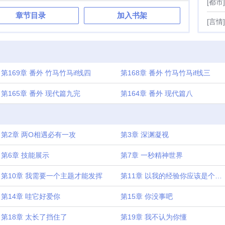
[都市]
章节目录
加入书架
[言情]
第169章 番外 竹马竹马if线四
第168章 番外 竹马竹马if线三
第165章 番外 现代篇九完
第164章 番外 现代篇八
第2章 两O相遇必有一攻
第3章 深渊凝视
第6章 技能展示
第7章 一秒精神世界
第10章 我需要一个主题才能发挥
第11章 以我的经验你应该是个正经人
第14章 哇它好爱你
第15章 你没事吧
第18章 太长了挡住了
第19章 我不认为你懂