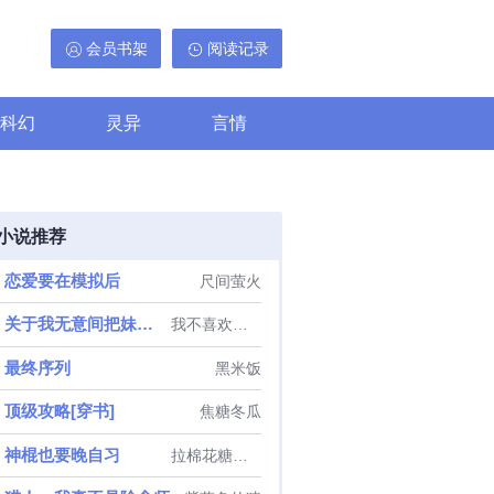
会员书架
阅读记录
科幻
灵异
言情
小说推荐
恋爱要在模拟后
尺间萤火
关于我无意间把妹妹养成废人这事
我不喜欢偷懒
最终序列
黑米饭
顶级攻略[穿书]
焦糖冬瓜
神棍也要晚自习
拉棉花糖的兔子