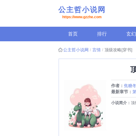
公主哲小说网
https://www.gzzhe.com
首页
排行
玄幻
公主哲小说网
言情
顶级攻略[穿书]
作者：
焦糖
最新章节：
第
if线五完
小说简介：
顶