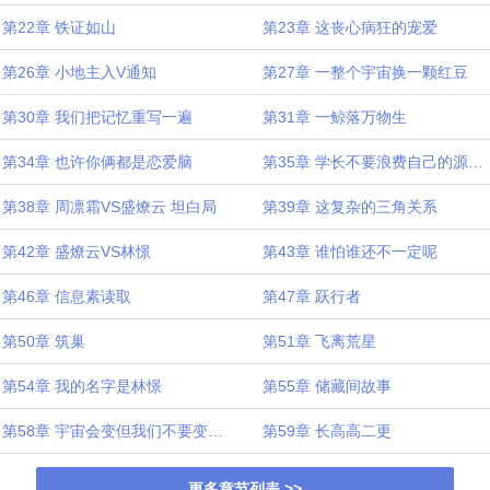
第22章 铁证如山
第23章 这丧心病狂的宠爱
第26章 小地主入V通知
第27章 一整个宇宙换一颗红豆
第30章 我们把记忆重写一遍
第31章 一鲸落万物生
第34章 也许你俩都是恋爱脑
第35章 学长不要浪费自己的源质能量
第38章 周凛霜VS盛燎云 坦白局
第39章 这复杂的三角关系
第42章 盛燎云VS林憬
第43章 谁怕谁还不一定呢
第46章 信息素读取
第47章 跃行者
第50章 筑巢
第51章 飞离荒星
第54章 我的名字是林憬
第55章 储藏间故事
第58章 宇宙会变但我们不要变一更
第59章 长高高二更
更多章节列表 >>