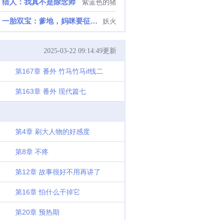
猎人：我真不是除念师
紫蓝色的猪
一胎双宝：爹地，妈咪要征婚了
妖火
2025-03-22 09:14:49更新
第167章 番外 竹马竹马if线二
第163章 番外 现代篇七
第4章 刷大人物的好感度
第8章 不疼
第12章 故事很好不用再讲了
第16章 怕什么干掉它
第20章 预热期