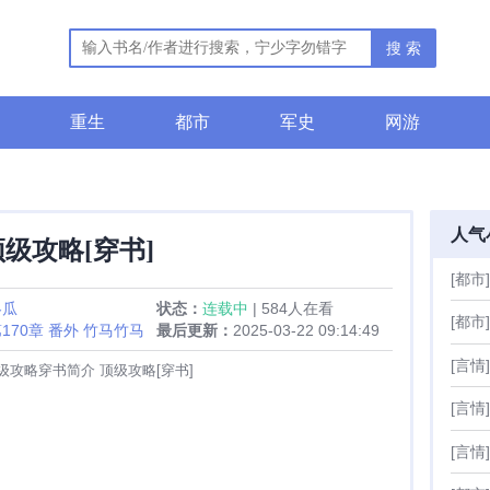
搜 索
重生
都市
军史
网游
人气
顶级攻略[穿书]
[都市]
冬瓜
状态：
连载中
| 584人在看
[都市]
170章 番外 竹马竹马
最后更新：
2025-03-22 09:14:49
[言情]
级攻略穿书简介 顶级攻略[穿书]
[言情]
[言情]