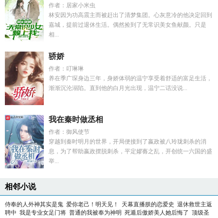
作者：居家小米虫
林安因为功高震主而被赶出了清梦集团。心灰意冷的他决定回到
嘉城，提前过退休生活。偶然捡到了无常识美女鱼献颜。只是
相...
骄娇
作者：叮琳琳
养在季广琛身边三年，身娇体弱的温宁享受着舒适的富足生活，
渐渐沉沦溺陷。直到他的白月光出现，温宁二话没说...
我在秦时做丞相
作者：御风使节
穿越到秦时明月的世界，开局便接到了嬴政被八玲珑刺杀的消
息，为了帮助嬴政摆脱刺杀，平定嫪毐之乱，开创统一六国的盛
举...
相邻小说
侍奉的人外神其实是鬼
爱你老己！明天见！
天幕直播朕的恋爱史
退休救世主返
聘中
我是专业女足门将
普通的我被奉为神明
死遁后傲娇美人她后悔了
顶级圣