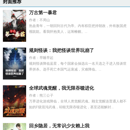
封面推荐
万古第一暴君
作者：不周山
热血青年，一朝回到古代为帝。内有权臣把持朝政，外有敌国虎
视眈眈。看我怀抱美人，运筹帷幄。...
规则怪谈：我把怪谈世界玩崩了
作者：早睡早起
规则怪谈降临蓝星，每个国家会抽选出一名天选之子进入怪谈世
界拼杀。选手死亡本国气运衰减，灾难降临。...
全球武魂觉醒，我无限吞噬进化
作者：熊三公子
万界进化游戏降临，全球人类觉醒武魂。顾玄觉醒连普通人都不
如的F级混沌武魂，却能无限吞噬进化，甚至还能解封...
回乡隐居，无常识少女赖上我