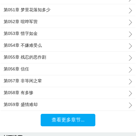
第051章 梦里花落知多少
第052章 喧哗军营
第053章 惜字如金
第054章 不嫌难受么
第055章 残忍的恶作剧
第056章 信任
第057章 非等闲之辈
第058章 有多惨
第059章 盛情难却
查看更多章节...