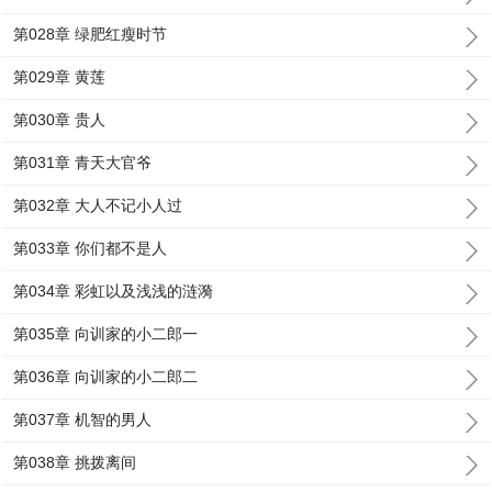
第028章 绿肥红瘦时节
第029章 黄莲
第030章 贵人
第031章 青天大官爷
第032章 大人不记小人过
第033章 你们都不是人
第034章 彩虹以及浅浅的涟漪
第035章 向训家的小二郎一
第036章 向训家的小二郎二
第037章 机智的男人
第038章 挑拨离间