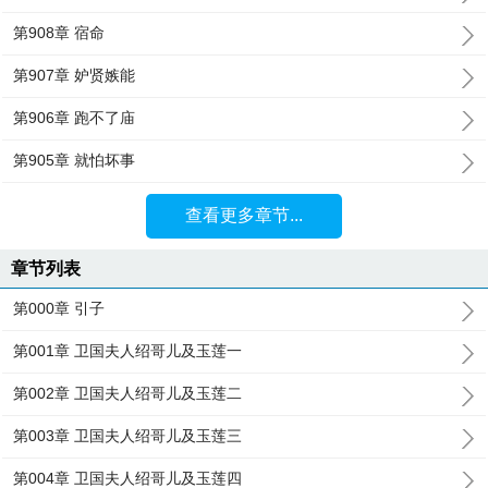
第908章 宿命
第907章 妒贤嫉能
第906章 跑不了庙
第905章 就怕坏事
查看更多章节...
章节列表
第000章 引子
第001章 卫国夫人绍哥儿及玉莲一
第002章 卫国夫人绍哥儿及玉莲二
第003章 卫国夫人绍哥儿及玉莲三
第004章 卫国夫人绍哥儿及玉莲四