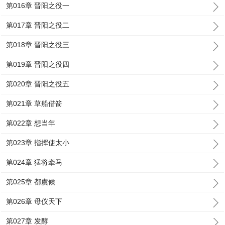
第016章 晋阳之役一
第017章 晋阳之役二
第018章 晋阳之役三
第019章 晋阳之役四
第020章 晋阳之役五
第021章 草船借箭
第022章 想当年
第023章 指挥使太小
第024章 猛将牵马
第025章 都虞候
第026章 母仪天下
第027章 发酵