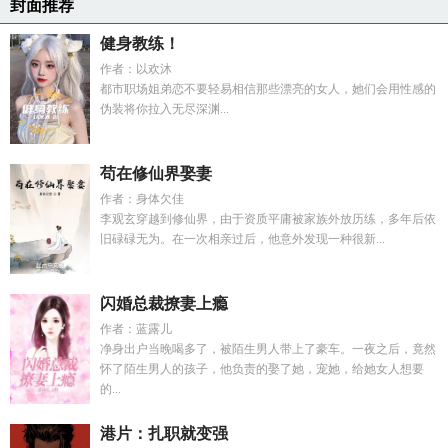
封面推荐
健身教练！
作者：以欢沐
都市职场姐弟恋不要轻易相信那些漂亮的女人，她们会用性感的
伪装将你拉入无尽深渊...
苟在修仙界娶妻
作者：身体欠佳
李观玄穿越到修仙界，由于资质平庸被家族外放历练，多年后依
旧碌碌无为。在一次相亲过后，他意外发现一种很新...
闪婚总裁撩妻上瘾
作者：蓝露儿
净身出户当晚喝多了，被陌生男人带上了豪车。一夜之后，竟然
怀了陌生男人的孩子，他负责的娶了她，宠她，给她女人想要
的...
港片：扎职就变强