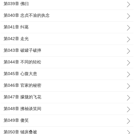
第039章 佛曰
第040章 忠贞不渝的执念
第041章 纠葛
第042章 走光
第043章 破罐子破摔
第044章 不同的轻松
第045章 心腹大患
第046章 官家的秘密
第047章 朦胧的飞花
第048章 拂袖谈笑间
第049章 傻笑
第050章 铺床叠被