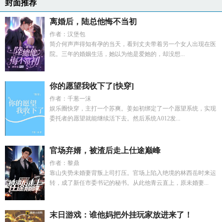
封面推荐
离婚后，陆总他悔不当初
作者：汉堡包
简介何声声得知有孕的当天，看到丈夫带着另一个女人出现在医
院。三年的婚姻生活，她以为他是爱她的，却没想...
你的愿望我收下了[快穿]
作者：千葱一沫
娱乐圈快穿，主打一个苏爽。姜如初绑定了一个愿望系统，实现
委托者的愿望就能继续活下去。然后系统A012发...
官场弃婿，被渣后走上仕途巅峰
作者：黎鼎
靠山失势未婚妻背叛上司打压。官场上陷入绝境的林西岳时来运
转，成了新任市委书记的秘书。从此他青云直上，原未婚妻...
末日游戏：谁他妈把外挂玩家放进来了！