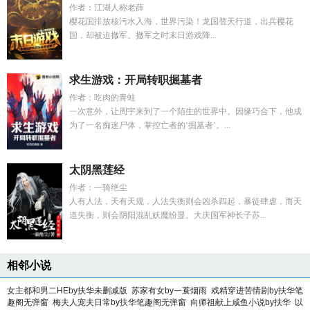
作者：江湖人称老薛
樱花国排放核污水入海，世界污染！龙国替天行道，出兵樱花
国，却被迫撤军。撤军之时末日游戏降...
求生游戏：开局转职掘墓者
作者：吃肉的青蛙
一次意外，让周宇来到了一个陌生的世界中。因缘巧合下，他成
为了一名痴迷尸体，掌控亡者的‘掘墓者’。...
太阴黑莲经
作者：一骑绝尘
人有人法，天有天规，人法失衡则会凶杀四起，暴徒肆虐，而天
道失衡，则会阴阳混乱妖魔纷显。大庆国军神长子苏...
相邻小说
女主都和男二HEby扶华未删减版
苏家有女by一蓑烟雨
戏精穿进苦情剧by扶华笔
趣阁无弹窗
梅夫人宠夫日常by扶华笔趣阁无弹窗
向师祖献上咸鱼小说by扶华
以