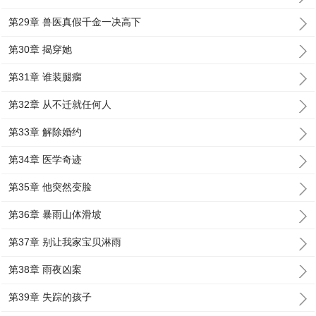
第29章 兽医真假千金一决高下
第30章 揭穿她
第31章 谁装腿瘸
第32章 从不迁就任何人
第33章 解除婚约
第34章 医学奇迹
第35章 他突然变脸
第36章 暴雨山体滑坡
第37章 别让我家宝贝淋雨
第38章 雨夜凶案
第39章 失踪的孩子