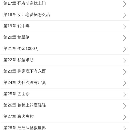
第17章 死者父亲找上门
第18章 女儿恋爱脑怎么治
第19章 铊中毒
第20章 她晕倒
第21章 奖金1000万
第22章 私信求助
第23章 你床底下有东西
第24章 为什么没有尸臭
第25章 去面诊
第26章 轮椅上的夏轻轻
第27章 狼犬失控
第28章 汪汪队拯救世界