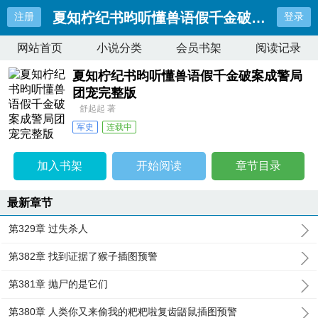
夏知柠纪书昀听懂兽语假千金破案成警局
注册
登录
网站首页
小说分类
会员书架
阅读记录
夏知柠纪书昀听懂兽语假千金破案成警局
团宠完整版
舒起起 著
军史
连载中
最近更新：
第329章 过失杀人
更新时间：
2026-08-05 18:56:15
加入书架
开始阅读
章节目录
最新章节
第329章 过失杀人
第382章 找到证据了猴子插图预警
第381章 抛尸的是它们
第380章 人类你又来偷我的粑粑啦复齿鼯鼠插图预警