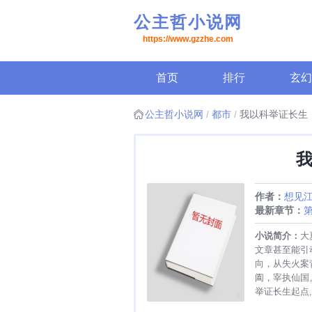
公主哲小说网
https://www.gzzhe.com
首页
排行
玄幻
公主哲小说网
都市
我以科举证长生
作者：
想见
最新章节：
第
小说简介：
大
文章甚至能引
向，从失火案
阖，宰执仙国
举证长生起点