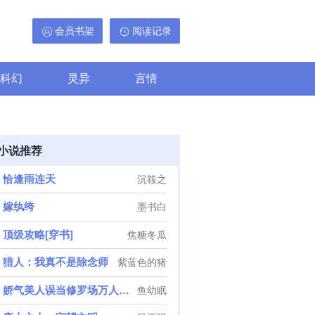
会员书架
阅读记录
科幻
灵异
言情
小说推荐
恰逢雨连天
沉筱之
嫁纨绔
墨书白
顶级攻略[穿书]
焦糖冬瓜
猎人：我真不是除念师
紫蓝色的猪
娇气美人误当修罗场万人迷[无限]
鱼幼眠