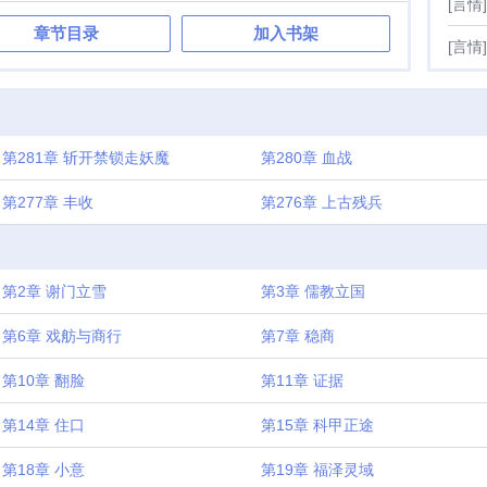
[言情]
章节目录
加入书架
[言情]
第281章 斩开禁锁走妖魔
第280章 血战
第277章 丰收
第276章 上古残兵
第2章 谢门立雪
第3章 儒教立国
第6章 戏舫与商行
第7章 稳商
第10章 翻脸
第11章 证据
第14章 住口
第15章 科甲正途
第18章 小意
第19章 福泽灵域