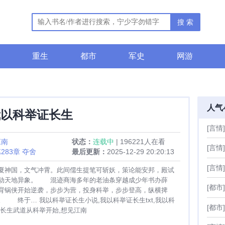
搜 索
重生
都市
军史
网游
人气
我以科举证长生
[言情]
江南
状态：
连载中
| 196221人在看
[言情]
283章 夺舍
最后更新：
2025-12-29 20:20:13
[言情]
夏神国，文气冲霄。此间儒生提笔可斩妖，策论能安邦，殿试
动天地异象。 混迹商海多年的老油条穿越成少年书办薛
[都市]
背锅侠开始逆袭，步步为营，投身科举，步步登高，纵横捭
。 终于… 我以科举证长生小说,我以科举证长生txt,我以科
[都市]
,长生武道从科举开始,想见江南