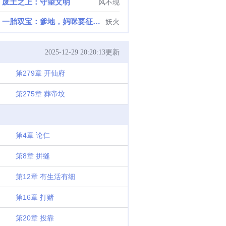
废土之上：守望文明
风不现
一胎双宝：爹地，妈咪要征婚了
妖火
2025-12-29 20:20:13更新
第279章 开仙府
第275章 葬帝坟
第4章 论仁
第8章 拼缝
第12章 有生活有细
第16章 打赌
第20章 投靠