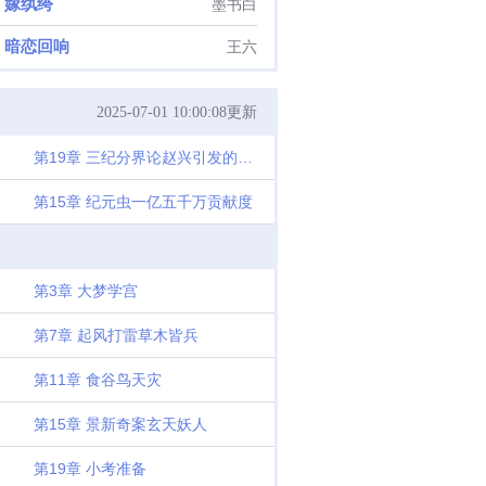
嫁纨绔
墨书白
暗恋回响
王六
2025-07-01 10:00:08更新
第19章 三纪分界论赵兴引发的轰动
第15章 纪元虫一亿五千万贡献度
第3章 大梦学宫
第7章 起风打雷草木皆兵
第11章 食谷鸟天灾
第15章 景新奇案玄天妖人
第19章 小考准备