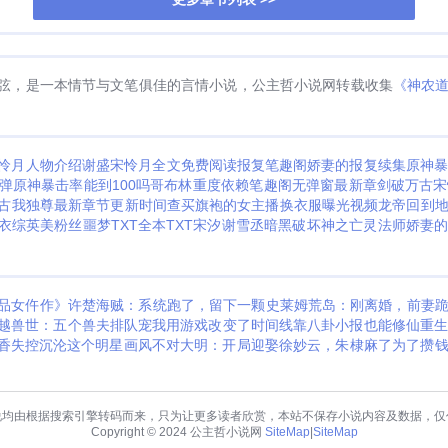
弦，是一本情节与文笔俱佳的言情小说，公主哲小说网转载收集
《神农
怜月人物介绍
谢盛宋怜月全文免费阅读
报复笔趣阁
娇妻的报复续集
原神
弹
原神暴击率能到100吗
哥布林重度依赖笔趣阁无弹窗最新章
剑破万古
宋
古我独尊最新章节更新时间查
买旗袍的女主播换衣服曝光视频
龙帝回到
衣
综英美粉丝噩梦TXT全本TXT
宋汐谢雪丞
暗黑破坏神之亡灵法师
娇妻
品女仵作》许楚
海贼：系统跑了，留下一颗史莱姆
荒岛：刚离婚，前妻
越兽世：五个兽夫排队宠
我用游戏改变了时间线
靠八卦小报也能修仙
重
香
失控沉沦
这个明星画风不对
大明：开局迎娶徐妙云，朱棣麻了
为了攒
说均由根据搜索引擎转码而来，只为让更多读者欣赏，本站不保存小说内容及数据，仅
Copyright © 2024 公主哲小说网
SiteMap
|
SiteMap