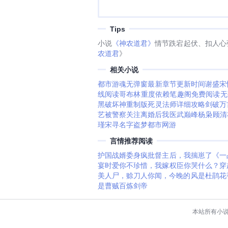
Tips
小说
《神农道君》
情节跌宕起伏、扣人心
农道君
》
相关小说
都市游魂无弹窗最新章节更新时间
谢盛宋
线阅读
哥布林重度依赖笔趣阁免费阅读无
黑破坏神重制版死灵法师详细攻略
剑破万
艺被警察关注
离婚后我医武巅峰杨枭顾清
瑾宋寻名字
盗梦都市网游
言情推荐阅读
护国战婿
委身疯批督主后，我揣崽了
《一
宴时
爱你不珍惜，我嫁权臣你哭什么？
穿
美人尸，赊刀人
你闻，今晚的风是杜鹃花
是曹贼
百炼剑帝
本站所有小