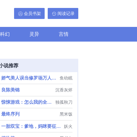
会员书架
阅读记录
科幻
灵异
言情
小说推荐
娇气美人误当修罗场万人迷[无限]
鱼幼眠
良陈美锦
沉香灰烬
惊悚游戏：怎么我的全是阴间技能
独孤秋刀
最终序列
黑米饭
一胎双宝：爹地，妈咪要征婚了
妖火