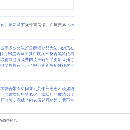
道君》最新章节
无弹窗阅读。百度搜索《
神
暴击率多少比较好
云赫瑶赵喆
无边的游荡在
怜月谢盛
粉丝噩梦百度
兵王整合黑道的
暗
地球
都市游魂免费阅读最新章节更新
直播才
的报复
卿卿在一起了吗
万古剑帝剑妙禅
谢玉
跪求复合
带着空间穿到荒年养崽崽
孟晚如陆
生：宝藏女孩热情似火，我却只想做渣男！
钱开诊所，我成了内衣店销冠
华娱：我不能
作宣传展示。