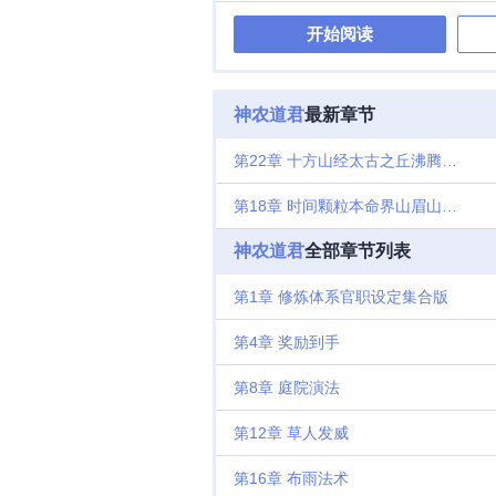
内景地，育仙
开始阅读
田，可育灵苗
为源，脾为土
道君！ 神农
神农道君
最新章节
第22章 十方山经太古之丘沸腾月初求月票
第18章 时间颗粒本命界山眉山论道
神农道君
全部章节列表
第1章 修炼体系官职设定集合版
第4章 奖励到手
第8章 庭院演法
第12章 草人发威
第16章 布雨法术