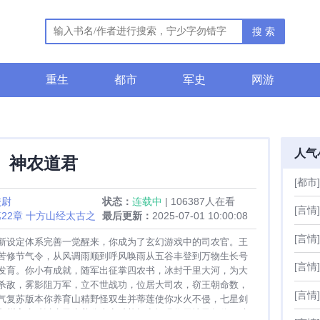
搜 索
重生
都市
军史
网游
人气
神农道君
[都市]
校尉
状态：
连载中
| 106387人在看
[言情]
第22章 十方山经太古之
最后更新：
2025-07-01 10:00:08
求月票
[言情]
新设定体系完善一觉醒来，你成为了玄幻游戏中的司农官。王
苦修节气令，从风调雨顺到呼风唤雨从五谷丰登到万物生长号
[言情]
发育。你小有成就，随军出征掌四农书，冰封千里大河，为大
杀敌，雾影阻万军，立不世战功，位居大司农，窃王朝命数，
[言情]
气复苏版本你养育山精野怪双生并蒂莲使你水火不侵，七星剑
九州寄生种以生灵为养分虚空种扎根空间吸收天地灵气你开辟