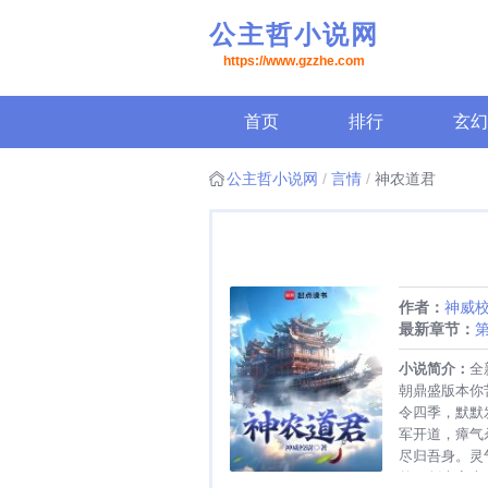
公主哲小说网
https://www.gzzhe.com
首页
排行
玄幻
公主哲小说网
言情
神农道君
作者：
神威
最新章节：
丘沸腾月初
小说简介：
全
朝鼎盛版本你
令四季，默默
军开道，瘴气
尽归吾身。灵
竹一剑光寒十