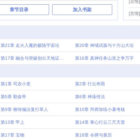
[言情]
种，太乙神莲分身千万！生命古树不死不灭！一粒真种落丹
章节目录
加入书架
活万年，有朝一日功行满，我命由我不由天！心火日照，肾水
[言情]
蔵肺金练气肝气养神。以身为基，育原生种养万法，成就神农
道君
第21章 走火入魔的极陆宇宙论
第20章 神域试炼与十方山大论
第17章 融合与突破创出天地证道之法万字更新
第16章 真神任务山首之争万字
第1章 司农小吏
第2章 行云布雨
第5章 勤奋帝
第6章 神庙传法
第9章 柳传编法复行草人
第10章 拜师加练小暑考核
第13章 甲上
第14章 掌心行云三尺天雷
第17章 宝物
第18章 令牌与黄历