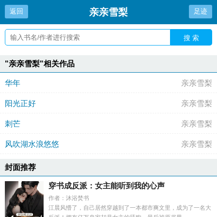
亲亲雪梨
返回
足迹
搜 索
"亲亲雪梨"相关作品
华年
亲亲雪梨
阳光正好
亲亲雪梨
刺芒
亲亲雪梨
风吹湖水浪悠悠
亲亲雪梨
封面推荐
穿书成反派：女主能听到我的心声
作者：沐浴焚书
江晨风懵了，自己居然穿越到了一本都市爽文里，成为了一名大