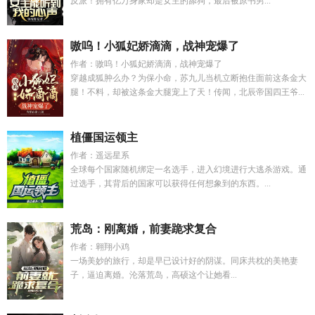
反派！拥有亿万身家却是女主的舔狗，最后被原书男...
嗷呜！小狐妃娇滴滴，战神宠爆了
作者：嗷呜！小狐妃娇滴滴，战神宠爆了
穿越成狐肿么办？为保小命，苏九儿当机立断抱住面前这条金大
腿！不料，却被这条金大腿宠上了天！传闻，北辰帝国四王爷...
植僵国运领主
作者：遥远星系
全球每个国家随机绑定一名选手，进入幻境进行大逃杀游戏。通
过选手，其背后的国家可以获得任何想象到的东西。...
荒岛：刚离婚，前妻跪求复合
作者：翱翔小鸡
一场美妙的旅行，却是早已设计好的阴谋。同床共枕的美艳妻
子，逼迫离婚。沦落荒岛，高硕这个让她看...