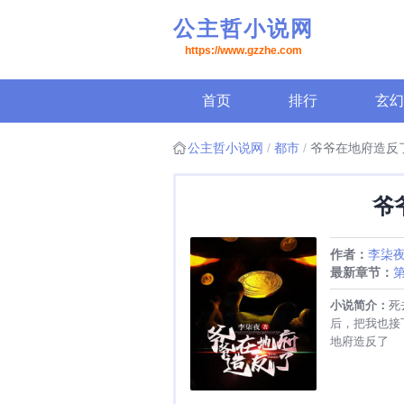
公主哲小说网
https://www.gzzhe.com
首页
排行
玄幻
公主哲小说网
都市
爷爷在地府造反
爷
作者：
李柒
最新章节：
第
小说简介：
死
后，把我也接
地府造反了