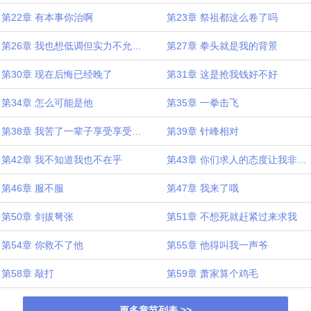
第22章 有本事你治啊
第23章 祭祖都这么卷了吗
第26章 我也想低调但实力不允许啊
第27章 拳头就是我的背景
第30章 现在后悔已经晚了
第31章 这是抢我钱好不好
第34章 怎么可能是他
第35章 一拳击飞
第38章 我苦了一辈子享受享受怎么了
第39章 针峰相对
第42章 我不知道我也不在乎
第43章 你们求人的态度让我非常不爽
第46章 服不服
第47章 我来了哦
第50章 剑拔弩张
第51章 不想死就赶紧过来求我
第54章 你救不了他
第55章 他得叫我一声爷
第58章 敲打
第59章 萧家算个鸡毛
更多章节列表 >>