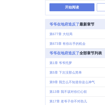
开始阅读
爷爷在地府造反了
最新章节
第677章 大结局
第673章 有你出手的机会
爷爷在地府造反了
全部章节列表
第1章 爷爷托梦
第5章 下次没那么简单
第9章 我怎么不知道你这么神气
第13章 我不该对你们心软
第17章 老爷子你不对劲儿