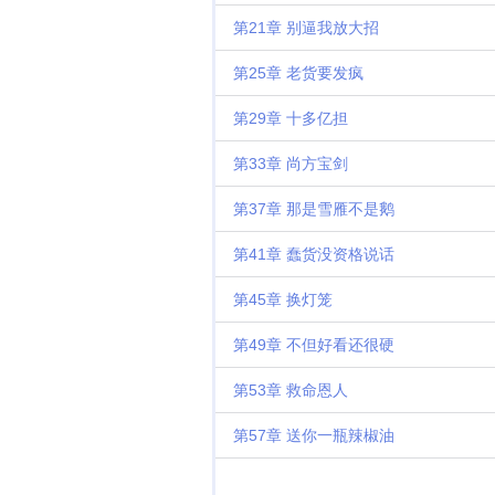
第21章 别逼我放大招
第25章 老货要发疯
第29章 十多亿担
第33章 尚方宝剑
第37章 那是雪雁不是鹅
第41章 蠢货没资格说话
第45章 换灯笼
第49章 不但好看还很硬
第53章 救命恩人
第57章 送你一瓶辣椒油