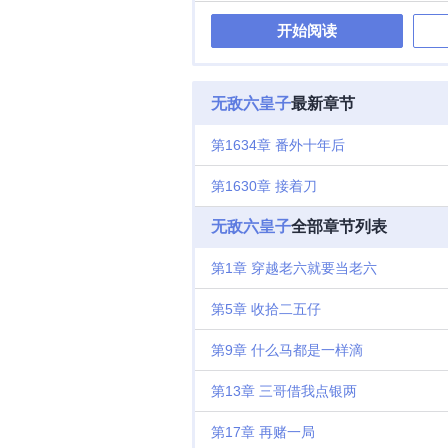
开始阅读
无敌六皇子
最新章节
第1634章 番外十年后
第1630章 接着刀
无敌六皇子
全部章节列表
第1章 穿越老六就要当老六
第5章 收拾二五仔
第9章 什么马都是一样滴
第13章 三哥借我点银两
第17章 再赌一局