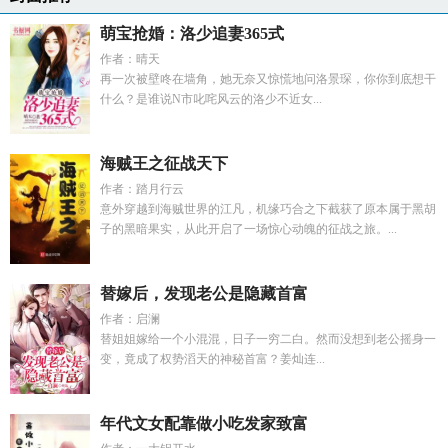
萌宝抢婚：洛少追妻365式
作者：晴天
再一次被壁咚在墙角，她无奈又惊慌地问洛景琛，你你到底想干
什么？是谁说N市叱咤风云的洛少不近女...
海贼王之征战天下
作者：踏月行云
意外穿越到海贼世界的江凡，机缘巧合之下截获了原本属于黑胡
子的黑暗果实，从此开启了一场惊心动魄的征战之旅。...
替嫁后，发现老公是隐藏首富
作者：启澜
替姐姐嫁给一个小混混，日子一穷二白。然而没想到老公摇身一
变，竟成了权势滔天的神秘首富？姜灿连...
年代文女配靠做小吃发家致富