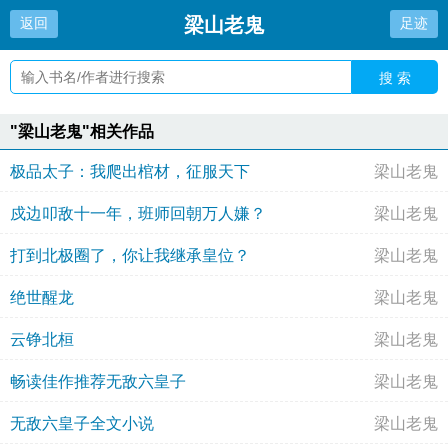
梁山老鬼
返回
足迹
搜 索
"梁山老鬼"相关作品
极品太子：我爬出棺材，征服天下
梁山老鬼
戍边叩敌十一年，班师回朝万人嫌？
梁山老鬼
打到北极圈了，你让我继承皇位？
梁山老鬼
绝世醒龙
梁山老鬼
云铮北桓
梁山老鬼
畅读佳作推荐无敌六皇子
梁山老鬼
无敌六皇子全文小说
梁山老鬼