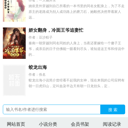
作者：一大锅开水
姚依意外穿越到自己所看的一本书里的同名女配身上，为了不走
原主的老路成为别人成功路上的磨刀石，她毅然决然带着家人
远...
娇女翻身，冷面王爷追妻忙
作者：豆沙粽子
秦南一朝穿越到同名同姓的人身上，当夜还要嫁给一个傻子王
爷，成亲后的日子仿佛能一眼看到尽头，谁知道这王爷和传说中
的...
蛟龙出海
作者：佚名
蛟龙出海小说简介曾经看不起我的女神，现在来我的公司应聘有
朝一日虎归山，定叫血染半边天有朝一日龙抬头，定...
搜 索
网站首页
小说分类
会员书架
阅读记录