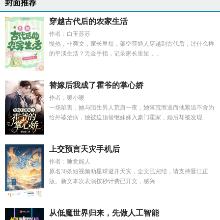
封面推荐
穿越古代后的农家生活
作者：白玉苏苏
慢热，非爽文，家长里短，架空普通人穿越到古代后，过什么样
的平淡生活？无金手指，记录家长里短，...
替嫁后我成了霍爷的掌心娇
作者：暖小暖
一场陷害，她与陌生男人荒唐一夜，她落荒而逃而他紧追不舍为
给外婆治病，她被迫顶替继妹嫁入豪门霍家，婚后却被发现...
上交预言天灾手机后
作者：睡觉能人
原名30条短视频助星球避开天灾，全文已完结，请支持晋江正
版。新文本次表演按秒计费已开文，感兴...
从低魔世界归来，先做人工智能