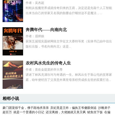
作者：吴杰超
刚刚从低魔世界成就传奇归来的王易，决定还是先敲个人工智能
出来当自己的管家又名我的骷髅会拧螺丝这不是魔法，...
奔腾年代——向南向北
作者：眉师娘
获第五届现实题材网络文学征文大赛特等奖（实体书已由中信出
版社出版，书名向南向北）这是...
农村风水先生的传奇人生
作者：喜欢金菇菜的华大尊
讲述了林风充满坎坷与奇遇的一生。林风出生于靠山屯的贫寒家
庭，幼年便经历了父亲意外离世母亲积劳成疾去世的双重打击...
相邻小说
豪门团宠假千金，佛子跪地求亲亲
弃妃竟是王炸：偏执王爷傻眼倒追
沙雕弟子
超百万
就是一个普通的小日记
还没离婚，大佬她就又美又飒
鱿鱼丝下饭
在偏