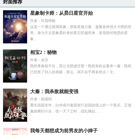
封面推荐
星象制卡师：从昴日星官开始
作者：司晨啼晓
这是一个通过观测星象，获取星魂力量，凝聚各种强大卡牌的世
界。身为天文星象爱好者的姜召穿越而来，发现曾经熟悉的星
象...
相宝2：秘物
作者：炎宗
既然青春留不住，莫让光阴虚空度！既然有机会重来一遍，既然
已经抢了别人的身躯，那么，就不在乎再多抢点！文...
大秦：我杀敌就能变强
作者：陈喵呜
重生战国末年，白仲成为秦国攻打赵国战场上的一个新兵。正值
嬴政横扫六合，统一天下之时，战乱频起。...
我每天都想成为前男友的小婶子