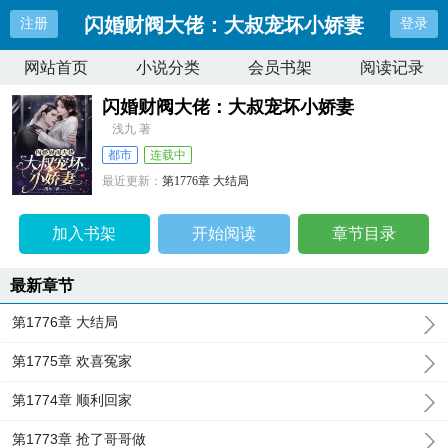
闪婚财阀大佬：大叔宠坏小娇妻
注册
登录
网站首页
小说分类
会员书架
阅读记录
闪婚财阀大佬：大叔宠坏小娇妻
浅九 著
都市
连载中
最近更新：
第1776章 大结局
更新时间：
2024-08-24 08:53:13
加入书架
开始阅读
章节目录
最新章节
第1776章 大结局
第1775章 欢喜冤家
第1774章 顺利回家
第1773章 抢了哥哥做