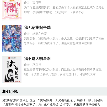
作者：观月亮
为了报复渣男前男友，夏云舒做了个大胆的决定上位成为渣男他
婶婶！手段狠辣的傅总，没想到有一天会被个小...
我无意挑起争端
作者：终焉之色素
我是吴明，我曾经杀人放火，杀人无数，但是那年我逃离了我效
忠的组织。我以为我退休了，但是没有想到退休过后自...
我不是大明星啊
作者：巫马行
重生者楚青不想成为大明星，而且他人生只有两个简单的愿望。
1娶一个爱自己的平凡老婆，安稳地过日子。2闷声发大财...
相邻小说
游戏时代的幻灵术士
国运：转职召唤师，开局召唤祖龙
开局神话天赋，我召唤
华夏古将
都拿命玩游戏了，凭什么不能开挂
全民转职：机械师的真谛机械飞