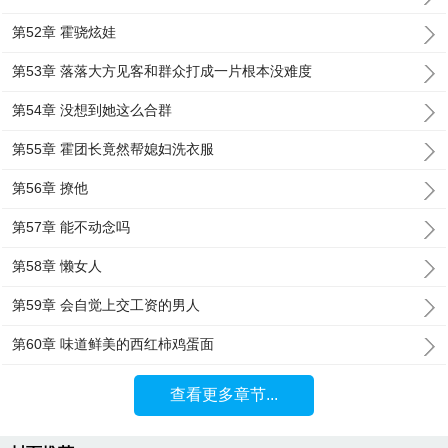
第52章 霍骁炫娃
第53章 落落大方见客和群众打成一片根本没难度
第54章 没想到她这么合群
第55章 霍团长竟然帮媳妇洗衣服
第56章 撩他
第57章 能不动念吗
第58章 懒女人
第59章 会自觉上交工资的男人
第60章 味道鲜美的西红柿鸡蛋面
查看更多章节...