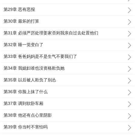
第29章 恶有恶报
第30章 最坏的打算
第31章 必须严厉处理姜家否则我亲自过去处置他们
第32章 睡一觉变白了
第33章 爸爸妈妈是不是生气不要我们了
第34章 我媳妇谁也没资格欺负她
第35章 以后被人欺负了别怂
第36章 你脸上抹了什么
第37章 调到软卧车厢
第38章 他还有点心里阴影
第39章 你当时不害怕吗