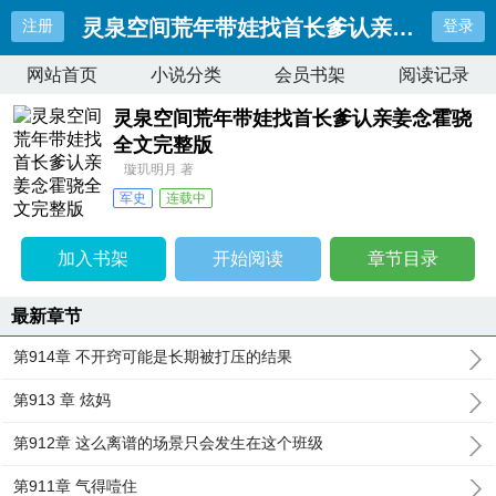
灵泉空间荒年带娃找首长爹认亲姜念霍骁
注册
登录
网站首页
小说分类
会员书架
阅读记录
灵泉空间荒年带娃找首长爹认亲姜念霍骁
全文完整版
璇玑明月 著
军史
连载中
最近更新：
第914章 不开窍可能是长期被打压的结果
更新时间：
2026-06-25 00:33:08
加入书架
开始阅读
章节目录
最新章节
第914章 不开窍可能是长期被打压的结果
第913 章 炫妈
第912章 这么离谱的场景只会发生在这个班级
第911章 气得噎住